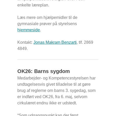
enkelte læreplan.
Læs mere om hjælpemidler til de
gymnasiale prøver på styrelsens
hjemmeside
.
Kontakt:
Jonas Makram Benzarti
, tlf. 2869
4849.
OK26: Barns sygdom
Medarbejder- og Kompetencestyrelsen har
undtagelsesvis givet tilladelse til at gøre
brug af reglerne om barns 3. sygedag, som
er indført ved OK26, fra 6. maj, selvom
cirkulæret endnu ikke er udstedt.
“Som udgangspunkt kan der først