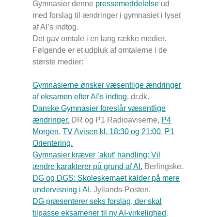
Gymnasier denne
pressemeddelelse
ud
med forslag til ændringer i gymnasiet i lyset
af AI’s indtog.
Det gav omtale i en lang række medier.
Følgende er et udpluk af omtalerne i de
største medier:
Gymnasierne ønsker væsentlige ændringer
af eksamen efter AI’s indtog.
dr.dk.
Danske Gymnasier foreslår væsentlige
ændringer.
DR og P1 Radioaviserne,
P4
Morgen
,
TV Avisen kl. 18:30 og 21:00
,
P1
Orientering.
Gymnasier kræver ’akut’ handling: Vil
ændre karakterer på grund af AI.
Berlingske.
DG og DGS: Skoleskemaet kalder på mere
undervisning i AI.
Jyllands-Posten.
DG præsenterer seks forslag, der skal
tilpasse eksamener til ny AI-virkelighed
.