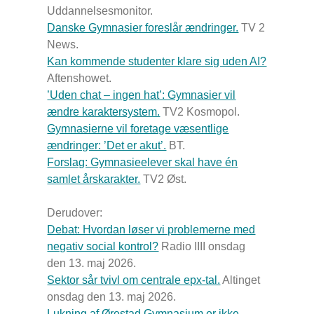
Uddannelsesmonitor.
Danske Gymnasier foreslår ændringer.
TV 2
News.
Kan kommende studenter klare sig uden AI?
Aftenshowet.
’Uden chat – ingen hat’: Gymnasier vil
ændre karaktersystem.
TV2 Kosmopol.
Gymnasierne vil foretage væsentlige
ændringer: ’Det er akut’.
BT.
Forslag: Gymnasieelever skal have én
samlet årskarakter.
TV2 Øst.
Derudover:
Debat: Hvordan løser vi problemerne med
negativ social kontrol?
Radio IIII onsdag
den 13. maj 2026.
Sektor sår tvivl om centrale epx-tal.
Altinget
onsdag den 13. maj 2026.
Lukning af Ørestad Gymnasium er ikke