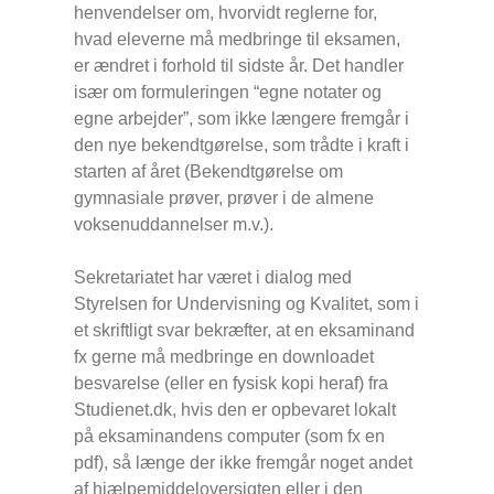
henvendelser om, hvorvidt reglerne for,
hvad eleverne må medbringe til eksamen,
er ændret i forhold til sidste år. Det handler
især om formuleringen “egne notater og
egne arbejder”, som ikke længere fremgår i
den nye bekendtgørelse, som trådte i kraft i
starten af året (Bekendtgørelse om
gymnasiale prøver, prøver i de almene
voksenuddannelser m.v.).
Sekretariatet har været i dialog med
Styrelsen for Undervisning og Kvalitet, som i
et skriftligt svar bekræfter, at en eksaminand
fx gerne må medbringe en downloadet
besvarelse (eller en fysisk kopi heraf) fra
Studienet.dk, hvis den er opbevaret lokalt
på eksaminandens computer (som fx en
pdf), så længe der ikke fremgår noget andet
af hjælpemiddeloversigten eller i den