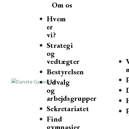
Om os
Hvem
er
vi?
Strategi
og
vedtægter
Bestyrelsen
Udvalg
og
Danske Gymnasier
Danske Gymnasier er interesseorganisation for de almene gy
arbejdsgrupper
Sekretariatet
Find
gymnasier