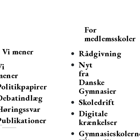
For
medlemsskoler
Vi mener
Rådgivning
Nyt
Vi
fra
mener
Danske
Politikpapirer
Gymnasier
Debatindlæg
mnasier og hf-kurser i Danmark.
Skoledrift
Høringssvar
Digitale
Publikationer
krænkelser
Gymnasieskolern