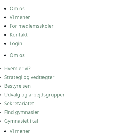
Om os
Vi mener
For medlemsskoler
Kontakt
Login
Om os
Hvem er vi?
Strategi og vedtægter
Bestyrelsen
Udvalg og arbejdsgrupper
Sekretariatet
Find gymnasier
Gymnasiet i tal
Vi mener