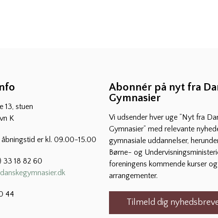
info
Abonnér på nyt fra D
Gymnasier
 13, stuen
Vi udsender hver uge ”Nyt fra Da
vn K
Gymnasier” med relevante nyhede
s åbningstid er kl. 09.00-15.00
gymnasiale uddannelser, herunder
Børne- og Undervisningsministeri
) 33 18 82 60
foreningens kommende kurser og
danskegymnasier.dk
arrangementer.
0 44
Tilmeld dig nyhedsbreve