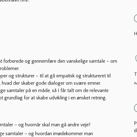
H
i at forberede og gennemføre den vanskelige samtale – om
roblemer.
T
er og strukturer – til at gå empatisk og struktureret til
er, hvad der skaber gode dialoger om svære emner.
A
lige samtaler på en måde, så I får talt om de relevante
 grundlag for at skabe udvikling i en ønsket retning.
P
samtaler – og hvornår skal man gå andre veje?
d
elige samtaler – og hvordan imødekommer man