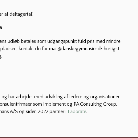
r af deltagertal)
6
stens udløb betales som udgangspunkt fuld pris med mindre
spladsen, kontakt derfor mail@danskegymnasier.dk hurtigst
g.
og har arbejdet med udvikling af ledere og organisationer
e konsulentfirmaer som Implement og PA Consulting Group,
onans A/S og siden 2022 partner i
Laborate
.