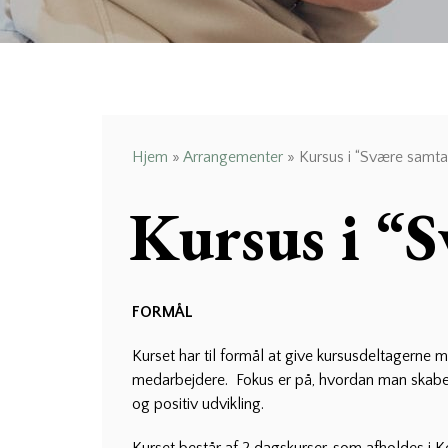
Hjem
»
Arrangementer
»
Kursus i “Svære samta
Kursus i “S
FORMÅL
Kurset har til formål at give kursusdeltagerne
medarbejdere. Fokus er på, hvordan man skaber d
og positiv udvikling.
Kurset består af 2 dagskurser, som afholdes i 