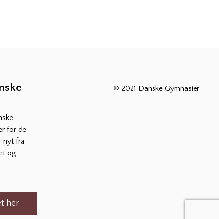
anske
© 2021 Danske Gymnasier
nske
r for de
 nyt fra
et og
t her