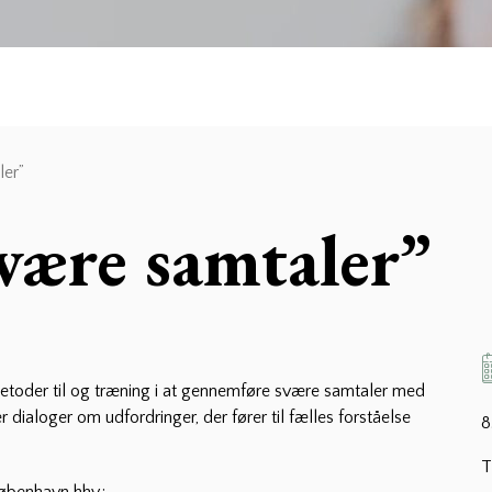
ler”
være samtaler”
 metoder til og træning i at gennemføre svære samtaler med
ialoger om udfordringer, der fører til fælles forståelse
8
T
København hhv.: