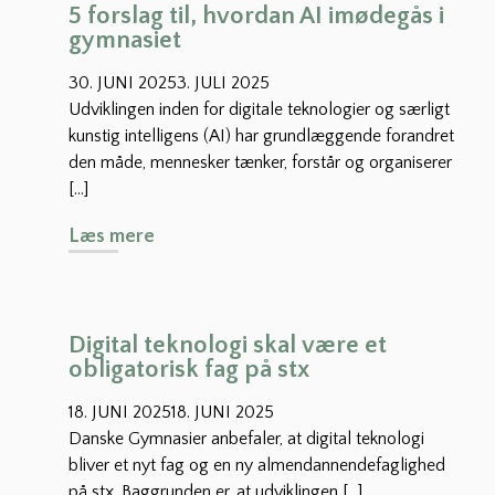
5 forslag til, hvordan AI imødegås i
gymnasiet
30. JUNI 2025
3. JULI 2025
Udviklingen inden for digitale teknologier og særligt
kunstig intelligens (AI) har grundlæggende forandret
den måde, mennesker tænker, forstår og organiserer
[…]
5
Læs mere
f
o
r
s
Digital teknologi skal være et
l
obligatorisk fag på stx
a
18. JUNI 2025
g
18. JUNI 2025
t
Danske Gymnasier anbefaler, at digital teknologi
i
bliver et nyt fag og en ny almendannendefaglighed
l
på stx. Baggrunden er, at udviklingen […]