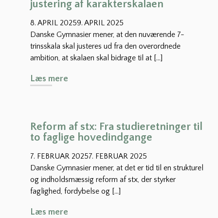
e
a
justering af karakterskalaen
g
G
l
y
8. APRIL 2025
y
9. APRIL 2025
v
m
m
Danske Gymnasier mener, at den nuværende 7-
æ
n
n
trinsskala skal justeres ud fra den overordnede
r
a
a
ambition, at skalaen skal bidrage til at […]
e
s
s
e
i
P
Læs mere
i
t
e
o
e
o
t
l
r
b
i
s
l
t
a
Reform af stx: Fra studieretninger til
i
i
n
to faglige hovedindgange
g
k
b
a
7. FEBRUAR 2025
p
7. FEBRUAR 2025
e
t
a
Danske Gymnasier mener, at det er tid til en strukturel
f
o
p
og indholdsmæssig reform af stx, der styrker
a
r
i
l
faglighed, fordybelse og […]
i
r
i
s
R
Læs mere
:
n
k