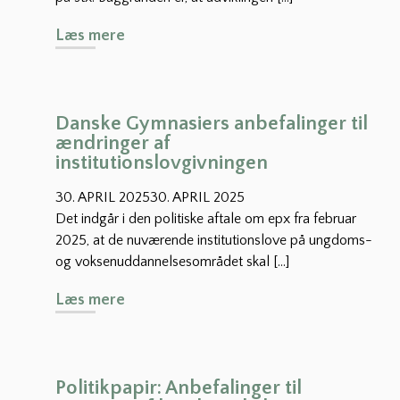
,
D
Læs mere
h
i
v
g
o
i
r
t
d
Danske Gymnasiers anbefalinger til
a
a
ændringer af
l
n
institutionslovgivningen
t
A
30. APRIL 2025
30. APRIL 2025
e
I
Det indgår i den politiske aftale om epx fra februar
k
i
n
2025, at de nuværende institutionslove på ungdoms-
m
o
og voksenuddannelsesområdet skal […]
ø
l
d
D
Læs mere
o
e
a
g
g
n
i
å
s
s
s
k
k
Politikpapir: Anbefalinger til
i