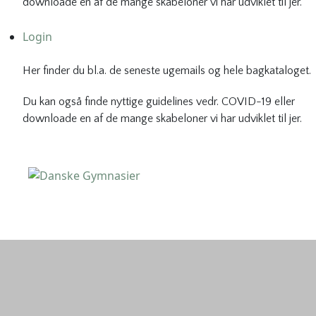
downloade en af de mange skabeloner vi har udviklet til jer.
Login
Her finder du bl.a. de seneste ugemails og hele bagkataloget.
Du kan også finde nyttige guidelines vedr. COVID-19 eller
downloade en af de mange skabeloner vi har udviklet til jer.
Danske Gymnasier
Danske Gymnasier er interesseorganisation for de almene
gymnasier og hf-kurser i Danmark.