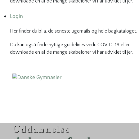
downloade en af de mange skabeloner vi har udviklet til jer.
Login
Her finder du bl.a. de seneste ugemails og hele bagkataloget.
Du kan også finde nyttige guidelines vedr. COVID-19 eller
downloade en af de mange skabeloner vi har udviklet til jer.
Danske Gymnasier
Danske Gymnasier er interesseorganisation for de almene
gymnasier og hf-kurser i Danmark.
Uddannelse