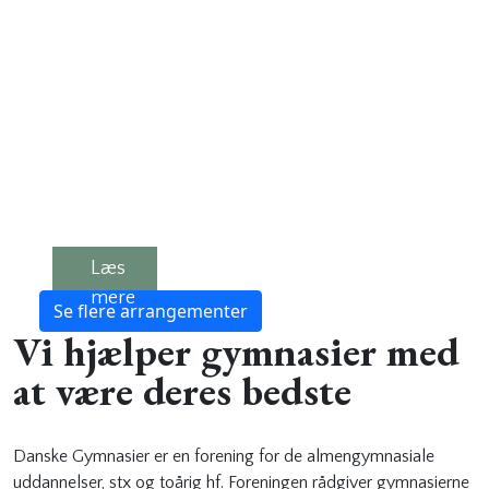
2027 –
Sæt
kryds i
kalenderen
4. marts
2027 – 5.
marts 2027
Tilmeldingsfrist:
Læs
mere
Se flere arrangementer
Vi hjælper gymnasier med
at være deres bedste
Danske Gymnasier er en forening for de almengymnasiale
uddannelser, stx og toårig hf. Foreningen rådgiver gymnasierne