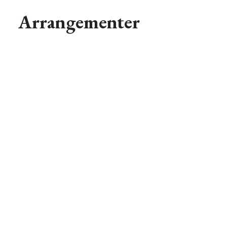
Arrangementer
Kursus
for nye
pædagogiske
ledere
–
introduktion
til
gymnasieledelse
17.
september
2026 – 18.
september
2026
Tilmeldingsfrist:
14. august
2026