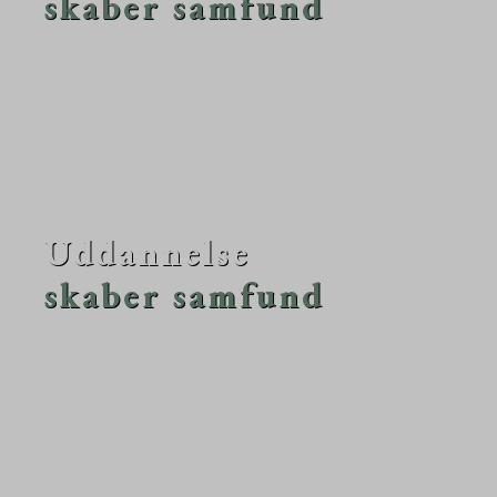
skaber samfund
Danske Gymnasier vil forme fremtidens samfund
ved at give gymnasierne gode rammer til at danne
og uddanne unge. Det er et mål for Danske
Gymnasier, at uddannelse betragtes som en
investering i fremtiden, både for den enkelte og for
samfundet.
Uddannelse
skaber samfund
Danske Gymnasier vil forme fremtidens samfund
ved at give gymnasierne gode rammer til at danne
og uddanne unge. Det er et mål for Danske
Gymnasier, at uddannelse betragtes som en
investering i fremtiden, både for den enkelte og for