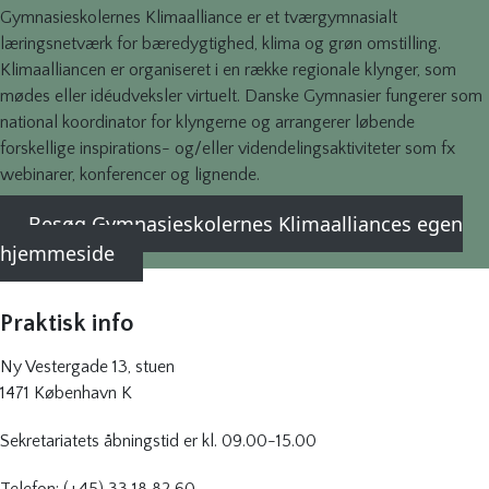
Gymnasieskolernes Klimaalliance er et tværgymnasialt
læringsnetværk for bæredygtighed, klima og grøn omstilling.
Klimaalliancen er organiseret i en række regionale klynger, som
mødes eller idéudveksler virtuelt. Danske Gymnasier fungerer som
national koordinator for klyngerne og arrangerer løbende
forskellige inspirations- og/eller videndelingsaktiviteter som fx
webinarer, konferencer og lignende.
Besøg Gymnasieskolernes Klimaalliances egen
hjemmeside
Praktisk info
Ny Vestergade 13, stuen
1471 København K
Sekretariatets åbningstid er kl. 09.00-15.00