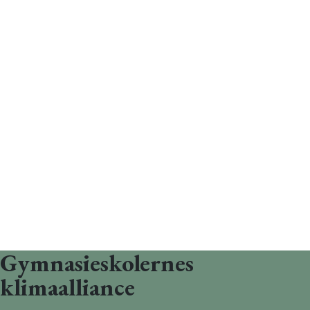
Gymnasieskolernes
klimaalliance