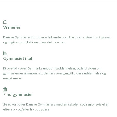
samfundet.
Uddannelse
skaber samfund
Vi mener
Danske Gymnasier formulerer løbende politikpapirer, afgiver høringssvar
Danske Gymnasier vil forme fremtidens samfund
og udgiver publikationer. Læs det hele her.
ved at give gymnasierne gode rammer til at danne
og uddanne unge. Det er et mål for Danske
Gymnasier, at uddannelse betragtes som en
Gymnasiet i tal
investering i fremtiden, både for den enkelte og for
Få overblik over Danmarks ungdomsuddannelser, og find viden om
samfundet.
gymnasiernes økonomi, studenters overgang til videre uddannelse og
meget mere.
Find gymnasier
Se et kort over Danske Gymnasiers medlemsskoler, søg regionsvis eller
efter stx- og/eller hf-udbydere.