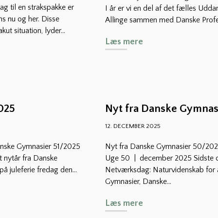
g til en strakspakke er
I år er vi en del af det fælles Udd
ns nu og her. Disse
Allinge sammen med Danske Profess
kut situation, lyder...
Læs mere
025
Nyt fra Danske Gymnas
12. DECEMBER 2025
anske Gymnasier 51/2025
Nyt fra Danske Gymnasier 50/20
 nytår fra Danske
Uge 50 | december 2025 Sidste ch
 juleferie fredag den...
Netværksdag: Naturvidenskab for 
Gymnasier, Danske...
Læs mere