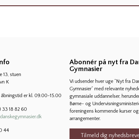
info
Abonnér på nyt fra D
Gymnasier
 13, stuen
Vi udsender hver uge ”Nyt fra Da
vn K
Gymnasier” med relevante nyhede
s åbningstid er kl. 09.00-15.00
gymnasiale uddannelser, herunder
Børne- og Undervisningsministeri
) 33 18 82 60
foreningens kommende kurser og
danskegymnasier.dk
arrangementer.
0 44
Tilmeld dig nyhedsbreve