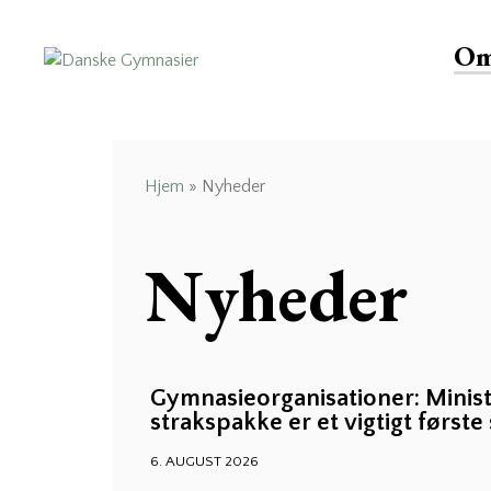
Om
Danske Gymnasier
Danske Gymnasier er interesseorganisation for
de almene gymnasier og hf-kurser i Danmark.
Hjem
»
Nyheder
Nyheder
Gymnasieorganisationer: Minist
strakspakke er et vigtigt første 
6. AUGUST 2026