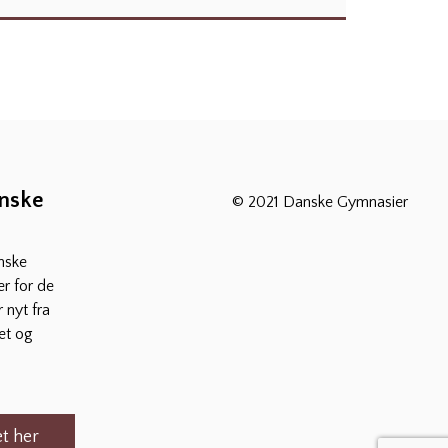
anske
© 2021 Danske Gymnasier
nske
r for de
 nyt fra
et og
t her