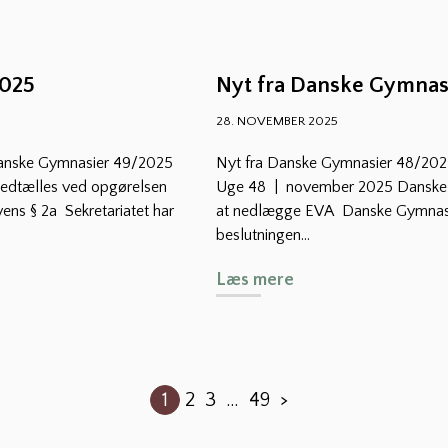
2025
Nyt fra Danske Gymnas
28. NOVEMBER 2025
Danske Gymnasier 49/2025
Nyt fra Danske Gymnasier 48/202
edtælles ved opgørelsen
Uge 48 | november 2025 Danske G
ens § 2a Sekretariatet har
at nedlægge EVA Danske Gymnasie
beslutningen...
Læs mere
Indlægsinddel
1
2
3
…
49
>