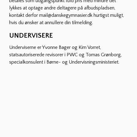
betales som udgangspunkt fuld pris med mindre det
lykkes at optage andre deltagere på afbudspladsen,
kontakt derfor mail@danskegymnasier.dk hurtigst muligt,
hvis du ønsker at annullere din tilmelding.
UNDERVISERE
Underviserne er Yvonne Bager og Kim Vorret,
statsautoriserede revisorer i PWC og Tomas Grønborg,
specialkonsulent i Børne- og Undervisningsministeriet.