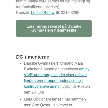
kommunalbestyrelsernes forsyningspligt og
forhåndstilkendegivelser).
Kontakt:
Louise Bülow
, tlf: 3318 8265
Læs høringssvaret på Danske
Gymnasiers hjemmeside
DG i medierne
Danske Gymnasiers formand Maja
Bødtcher-Hansen er interviewet
om ny
VIVE-undersøgelse, der viser at hver
fjerde lærer dropper undervisning i
kontroversielle emner
,
Jyllands-Posten
den 20. juni
Maja Bødtcher-Hansen har sammen
med Ane Qvortrup skrevet et