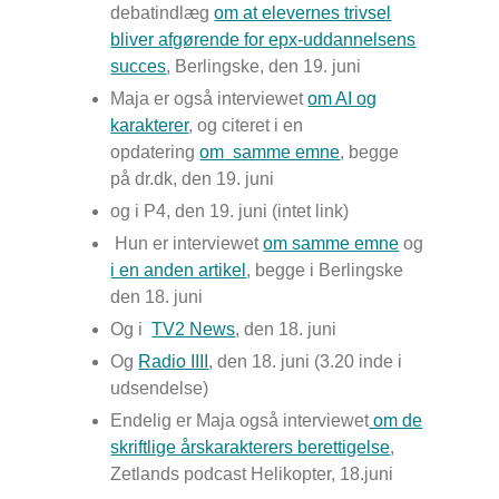
debatindlæg
om at elevernes trivsel
bliver afgørende for epx-uddannelsens
succes
,
Berlingske,
den 19. juni
Maja er også interviewet
om AI og
karakterer
, og citeret i en
opdatering
om samme emne
, begge
på
dr.dk
, den 19. juni
og i
P4
, den 19. juni (intet link)
Hun er interviewet
om samme emne
og
i en anden artikel
, begge i
Berlingske
den 18. juni
Og i
TV2 News
, den 18. juni
Og
Radio IIII
, den 18. juni (3.20 inde i
udsendelse)
Endelig er Maja også interviewet
om de
skriftlige årskarakterers berettigelse
,
Zetlands podcast Helikopter,
18.juni