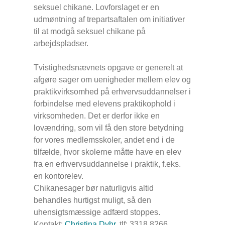
seksuel chikane. Lovforslaget er en
udmøntning af trepartsaftalen om initiativer
til at modgå seksuel chikane på
arbejdspladser.
Tvistighedsnævnets opgave er generelt at
afgøre sager om uenigheder mellem elev og
praktikvirksomhed på erhvervsuddannelser i
forbindelse med elevens praktikophold i
virksomheden. Det er derfor ikke en
lovændring, som vil få den store betydning
for vores medlemsskoler, andet end i de
tilfælde, hvor skolerne måtte have en elev
fra en erhvervsuddannelse i praktik, f.eks.
en kontorelev.
Chikanesager bør naturligvis altid
behandles hurtigst muligt, så den
uhensigtsmæssige adfærd stoppes.
Kontakt:
Christina Dyhr
, tlf: 3318 8266