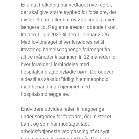
Et enigt Folketing har vedtaget nye regler,
der skal give større tryghed for forældre, der
mister et barn eller har nyfødte indlagt over
længere tid. Reglerne træder løbende i kraft
fra den 1. juli 2025 til den 1. januar 2026.
Med lovforslaget bliver forældres ret til
fravær og barselsdagpenge forlænget fra i
alt tre måneder tilsammen til 12 måneder for
hver forælder i forbindelse med
hospitalsindlagte nyfødte børn. Derudover
sidestilles såkaldt ”tidligt hjemmeophold”
med behandling i hjemmet med
hospitalsindlæggelse.
Endvidere udvides retten til dagpenge
under sorgorlov for forældre, der mister et
barn, og som har modtaget tabt
arbejdsfortjeneste ved pasning af et sygt
barn i hjemmet i mere end to år. Det sker