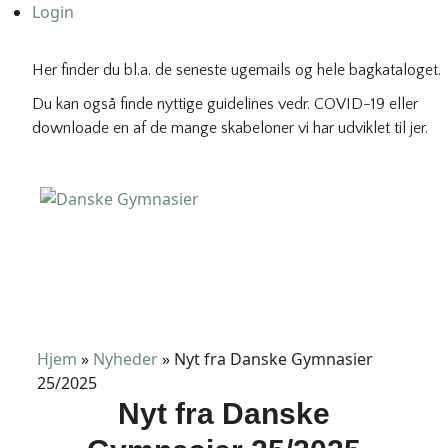
Login
Her finder du bl.a. de seneste ugemails og hele bagkataloget.
Du kan også finde nyttige guidelines vedr. COVID-19 eller
downloade en af de mange skabeloner vi har udviklet til jer.
Danske Gymnasier
Danske Gymnasier er interesseorganisation for de almene
gymnasier og hf-kurser i Danmark.
Hjem
»
Nyheder
»
Nyt fra Danske Gymnasier
25/2025
Nyt fra Danske