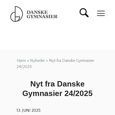
Danske Gymnasier
Danske Gymnasier er
interesseorganisation for
de almene gymnasier og
hf-kurser i Danmark.
Hjem
»
Nyheder
»
Nyt fra Danske Gymnasier
24/2025
Nyt fra Danske
Gymnasier 24/2025
13. JUNI 2025