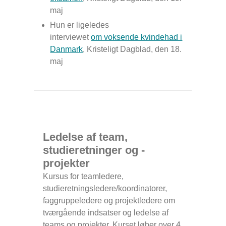
maj
Hun er ligeledes
interviewet
om voksende kvindehad i
Danmark
,
Kristeligt Dagblad
, den 18.
maj
Ledelse af team,
studieretninger og -
projekter
Kursus for teamledere,
studieretningsledere/koordinatorer,
faggruppeledere og projektledere om
tværgående indsatser og ledelse af
teams og projekter. Kurset løber over 4.