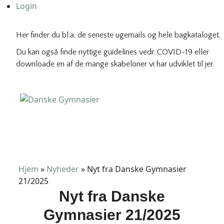
Login
Her finder du bl.a. de seneste ugemails og hele bagkataloget.
Du kan også finde nyttige guidelines vedr. COVID-19 eller
downloade en af de mange skabeloner vi har udviklet til jer.
Danske Gymnasier
Danske Gymnasier er interesseorganisation for de almene
gymnasier og hf-kurser i Danmark.
Hjem
»
Nyheder
»
Nyt fra Danske Gymnasier
21/2025
Nyt fra Danske
Gymnasier 21/2025