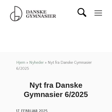
Danske Gymnasier
Danske Gymnasier er
interesseorganisation for
de almene gymnasier og
hf-kurser i Danmark.
Hjem
»
Nyheder
»
Nyt fra Danske Gymnasier
6/2025
Nyt fra Danske
Gymnasier 6/2025
17. FEBRUAR 2025