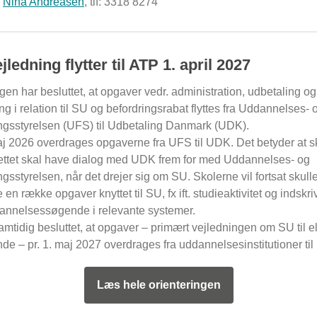
:
Nina Andreasen
, tlf: 3318 8274
ledning flytter til ATP 1. april 2027
en har besluttet, at opgaver vedr. administration, udbetaling og
ng i relation til SU og befordringsrabat flyttes fra Uddannelses- 
ngsstyrelsen (UFS) til Udbetaling Danmark (UDK).
aj 2026 overdrages opgaverne fra UFS til UDK. Det betyder at s
ettet skal have dialog med UDK frem for med Uddannelses- og
gsstyrelsen, når det drejer sig om SU. Skolerne vil fortsat skull
 en række opgaver knyttet til SU, fx ift. studieaktivitet og indskri
annelsessøgende i relevante systemer.
amtidig besluttet, at opgaver – primært vejledningen om SU til e
de – pr. 1. maj 2027 overdrages fra uddannelsesinstitutioner ti
Læs hele orienteringen