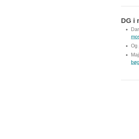
DG i 
Dan
mo
Og
Maj
bøg