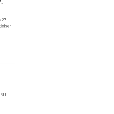
.
 27.
ndelser
ng pr.