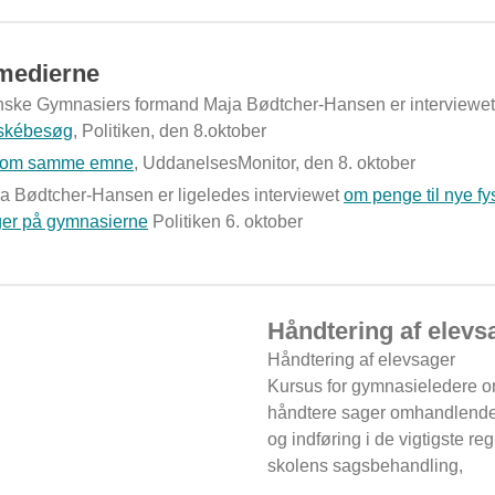
medierne
ske Gymnasiers formand Maja Bødtcher-Hansen er interviewe
skébesøg
,
Politiken
, den 8.oktober
om samme emne
,
UddanelsesMonitor
, den 8. oktober
a Bødtcher-Hansen er ligeledes interviewet
om penge til nye fy
er på gymnasierne
Politiken
6. oktober
Håndtering af elevs
Håndtering af elevsager
Kursus for gymnasieledere o
håndtere sager omhandlende
og indføring i de vigtigste reg
skolens sagsbehandling,