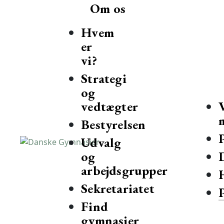
Om os
Hvem
er
vi?
Strategi
og
vedtægter
Bestyrelsen
Udvalg
og
Danske Gymnasier
Danske Gymnasier er interesseorganisation for de almene gy
arbejdsgrupper
Sekretariatet
Find
gymnasier