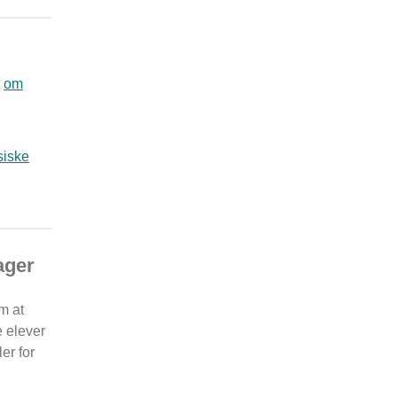
t
om
siske
ager
m at
 elever
ler for