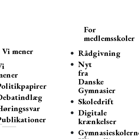
For
medlemsskoler
Vi mener
Rådgivning
Nyt
Vi
fra
mener
Danske
Politikpapirer
Gymnasier
Debatindlæg
mnasier og hf-kurser i Danmark.
Skoledrift
Høringssvar
Digitale
Publikationer
krænkelser
Gymnasieskolern