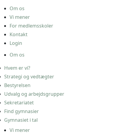
Om os
Vi mener
For medlemsskoler
Kontakt
Login
Om os
Hvem er vi?
Strategi og vedtægter
Bestyrelsen
Udvalg og arbejdsgrupper
Sekretariatet
Find gymnasier
Gymnasiet i tal
Vi mener