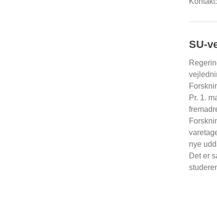
Kontakt
SU-vej
Regering
vejledni
Forskni
Pr. 1. m
fremadr
Forsknin
varetage
nye udd
Det er s
studeren