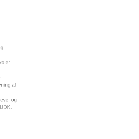
og
koler
e
vning af
lever og
l UDK.