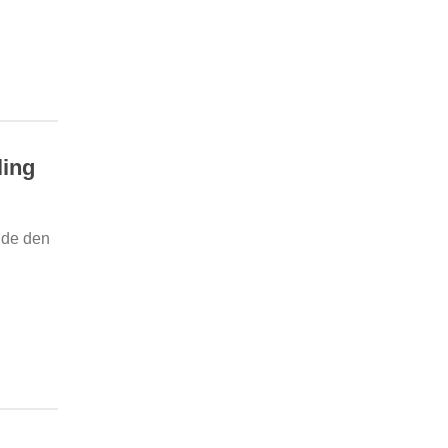
ling
øde den