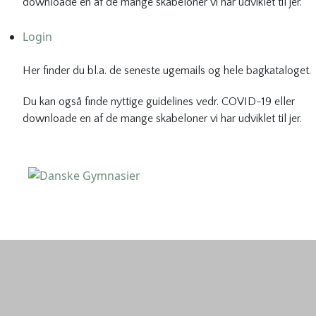
downloade en af de mange skabeloner vi har udviklet til jer.
Login
Her finder du bl.a. de seneste ugemails og hele bagkataloget.
Du kan også finde nyttige guidelines vedr. COVID-19 eller
downloade en af de mange skabeloner vi har udviklet til jer.
Danske Gymnasier
Danske Gymnasier er interesseorganisation for de almene
gymnasier og hf-kurser i Danmark.