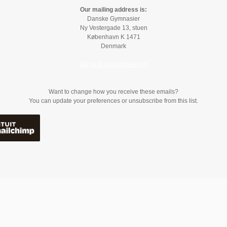
Our mailing address is:
Danske Gymnasier
Ny Vestergade 13, stuen
København K
1471
Denmark
Føj os til din adressebog
Want to change how you receive these emails?
You can
update your preferences
or
unsubscribe from this list
.