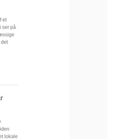
f et
i ser på
mæssige
 det
r
e
viden
et lokale