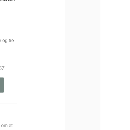
 og tre
67
 om et