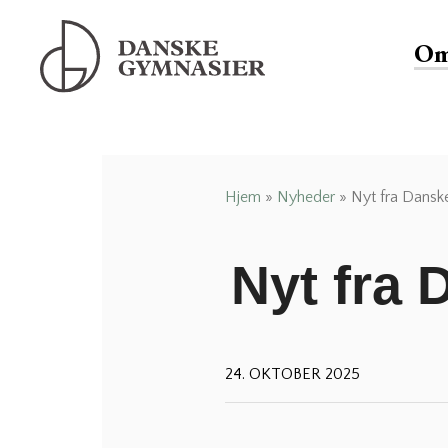
Om
Danske Gymnasier
Danske Gymnasier er interesseorganisation for
de almene gymnasier og hf-kurser i Danmark.
Hjem
»
Nyheder
»
Nyt fra Dansk
Nyt fra
24. OKTOBER 2025