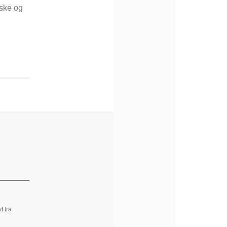
ske og
 fra