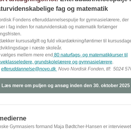
aturvidenskabelige fag og matematik
rdisk Fondens efteruddannelsespulje for gymnasielærere, der
er i fag inden for naturvidenskab og matematik forlænger
ngsfristen.
dækker kursusafgift og fuld vikardækning/løntimer til kursusdage
dviklingsdage i næste skoleår.
 vælges mellem mere end
80 naturfags- og matematikkurser til
veklasseledere, grundskolelærere og gymnasielærere
.
:
efteruddannelse@novo.dk
Novo Nordisk Fonden, tlf: 5024 57
Læs mere om puljen og ansøg inden den 30. oktober 2025
medierne
ske Gymnasiers formand Maja Bødtcher-Hansen er interviewet