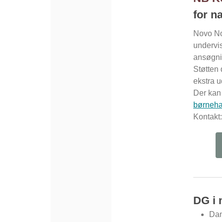
for n
Novo No
undervis
ansøgni
Støtten 
ekstra u
Der kan
børneha
Kontakt
DG i 
Dan