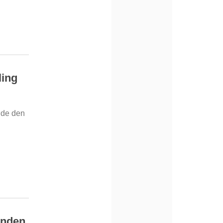
ling
øde den
inden