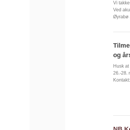
Vi takke
Ved aku
Øyrabø 
Tilme
og år
Husk at
26.-28. 
Kontakt
NB Ko