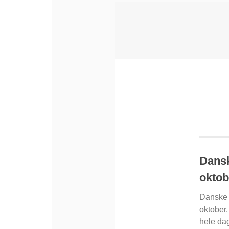
Dansk
oktob
Danske 
oktober,
hele da