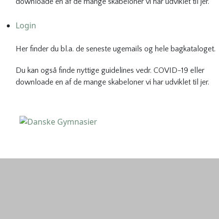
downloade en af de mange skabeloner vi har udviklet til jer.
Login
Her finder du bl.a. de seneste ugemails og hele bagkataloget.
Du kan også finde nyttige guidelines vedr. COVID-19 eller
downloade en af de mange skabeloner vi har udviklet til jer.
Danske Gymnasier
Danske Gymnasier er interesseorganisation for de almene
gymnasier og hf-kurser i Danmark.