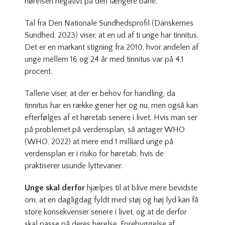
hørelsen negativt på den længere bane.
Tal fra Den Nationale Sundhedsprofil (Danskernes
Sundhed, 2023) viser, at en ud af ti unge har tinnitus.
Det er en markant stigning fra 2010, hvor andelen af
unge mellem 16 og 24 år med tinnitus var på 4,1
procent.
Tallene viser, at der er behov for handling, da
tinnitus har en række gener her og nu, men også kan
efterfølges af et høretab senere i livet. Hvis man ser
på problemet på verdensplan, så antager WHO
(WHO, 2022) at mere end 1 milliard unge på
verdensplan er i risiko for høretab, hvis de
praktiserer usunde lyttevaner.
Unge skal derfor
hjælpes til at blive mere bevidste
om, at en dagligdag fyldt med støj og høj lyd kan få
store konsekvenser senere i livet, og at de derfor
skal passe på deres hørelse. Forebyggelse af