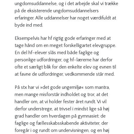
ungdomsuddannelse, og i det arbejde skal vi trække
på de eksisterende ungdomsuddannelsers
erfaringer. Alle uddannelser har noget værdifuldt at
byde ind med.
Eksempelvis har hf rigtig gode erfaringer med at
tage hånd om en meget forskelligartet elevgruppe.
En del hf-elever slås med både faglige og
personlige udfordringer, og hf-lærerne har derfor
ofte et særligt blik for den enkelte elev og evnen til
at favne de udfordringer, vedkommende står med.
På stx har vi »det gode ungemiljø« som mantra,
men mange misforstår indholdet og tror, at det
handler om, at vi holder fester året rundt. Vi vil
derfor understrege, at trivsel i mindst lige så høj
grad handler om hverdagen på gymnasiet: de
faglige og fællesskabsskabende aktiviteter, der
foregår i og rundt om undervisningen, og en høj