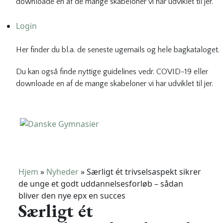
downloade en af de mange skabeloner vi har udviklet til jer.
Login
Her finder du bl.a. de seneste ugemails og hele bagkataloget.
Du kan også finde nyttige guidelines vedr. COVID-19 eller
downloade en af de mange skabeloner vi har udviklet til jer.
Danske Gymnasier
Danske Gymnasier er interesseorganisation for de almene
gymnasier og hf-kurser i Danmark.
Hjem
»
Nyheder
»
Særligt ét trivselsaspekt sikrer
de unge et godt uddannelsesforløb – sådan
bliver den nye epx en succes
Særligt ét