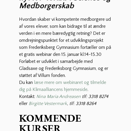
Medborgerskab
Hvordan skaber vi kompetente medborgere ud
af vores elever, som kan bidrage til at ændre
verden i en mere bæredygtig retning? Det er
omdrejningspunktet for et udviklingsprojekt
som Frederiksberg Gymnasium fortæller om på
et gratis webinar den 15. januar kl.14-15.30
Forløbet er udviklet i samarbejde med
Gladsaxe og Frederiksborg Gymnasium, og er
støttet af Villum fonden.
Du kan
læse mere om webinaret og tilmelde
dig på Klimaalliancens hjemmeside
.
Kontakt:
Nina Maria Andreasen
tlf: 3318 8274
eller
Birgitte Vestermark
, tlf: 3318 8264
KOMMENDE
KURSER