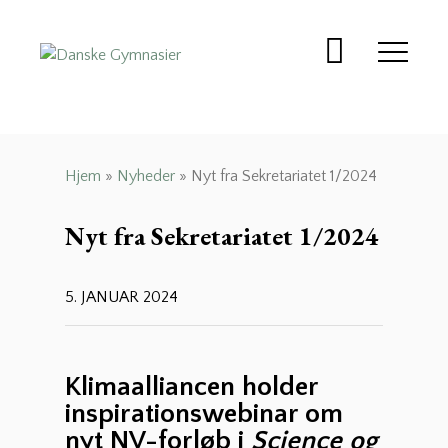
Danske Gymnasier
Danske Gymnasier er
interesseorganisation for
de almene gymnasier og
hf-kurser i Danmark.
Hjem
»
Nyheder
»
Nyt fra Sekretariatet 1/2024
Nyt fra Sekretariatet 1/2024
5. JANUAR 2024
Klimaalliancen holder
inspirationswebinar om
nyt NV-forløb i
Science og