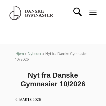
Danske Gymnasier
Danske Gymnasier er
interesseorganisation for
de almene gymnasier og
hf-kurser i Danmark.
Hjem
»
Nyheder
»
Nyt fra Danske Gymnasier
10/2026
Nyt fra Danske
Gymnasier 10/2026
6. MARTS 2026