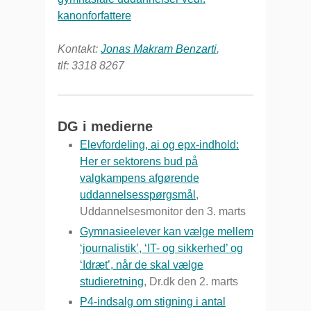
kanonforfattere
Kontakt:
Jonas Makram Benzarti
,
tlf: 3318 8267
DG i medierne
Elevfordeling, ai og epx-indhold:
Her er sektorens bud på
valgkampens afgørende
uddannelsesspørgsmål
,
Uddannelsesmonitor den 3. marts
Gymnasieelever kan vælge mellem
‘journalistik’, ‘IT- og sikkerhed’ og
‘Idræt’, når de skal vælge
studieretning
, Dr.dk den 2. marts
P4-indsalg om stigning i antal