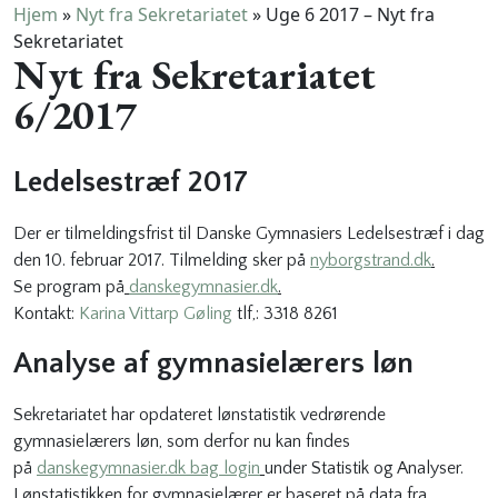
Hjem
»
Nyt fra Sekretariatet
»
Uge 6 2017 – Nyt fra
Sekretariatet
Nyt fra Sekretariatet
6/2017
Ledelsestræf 2017
Der er tilmeldingsfrist til Danske Gymnasiers Ledelsestræf i dag
den 10. februar 2017. Tilmelding sker på
nyborgstrand.dk
.
Se program på
danskegymnasier.dk
.
Kontakt:
Karina Vittarp Gøling
tlf,: 3318 8261
Analyse af gymnasielærers løn
Sekretariatet har opdateret lønstatistik vedrørende
gymnasielærers løn, som derfor nu kan findes
på
danskegymnasier.dk bag login
under Statistik og Analyser.
Lønstatistikken for gymnasielærer er baseret på data fra