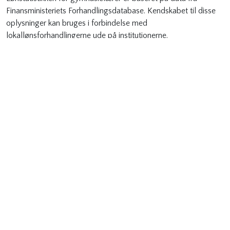
Finansministeriets Forhandlingsdatabase. Kendskabet til disse
oplysninger kan bruges i forbindelse med
lokallønsforhandlingerne ude på institutionerne.
Statistikken er opdelt på regioner. Lønstatistikken er som
tidligere fordelt på aldersgrupper, og indeholder årsværk,
gennemsnitslønnen med og uden pension for 1. kvartal 2016-4.
kvartal 2016 i kroner for den enkelte aldersgruppe i regionerne,
antal årsværk i alt, landsgennemsnittet med og uden pension
for 1. kvartal 2016-4. kvartal 2016 i kroner samt differencen
mellem disse. Ligeledes er der trukket data vedrørende
mer-/overarbejde.
Kontakt:
Kirstine Kjemtrup
tlf: 3318 8269
Vejledning til udtræk fra
Finansministeriets
Forhandlingsdatabase