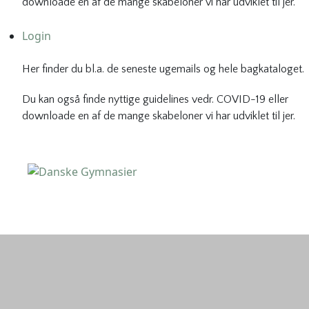
downloade en af de mange skabeloner vi har udviklet til jer.
Login
Her finder du bl.a. de seneste ugemails og hele bagkataloget.
Du kan også finde nyttige guidelines vedr. COVID-19 eller
downloade en af de mange skabeloner vi har udviklet til jer.
Danske Gymnasier
Danske Gymnasier er interesseorganisation for de almene
gymnasier og hf-kurser i Danmark.