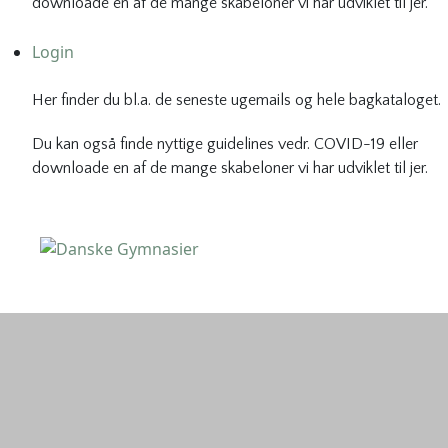
downloade en af de mange skabeloner vi har udviklet til jer.
Login
Her finder du bl.a. de seneste ugemails og hele bagkataloget.
Du kan også finde nyttige guidelines vedr. COVID-19 eller
downloade en af de mange skabeloner vi har udviklet til jer.
Danske Gymnasier
Danske Gymnasier er interesseorganisation for de almene
gymnasier og hf-kurser i Danmark.