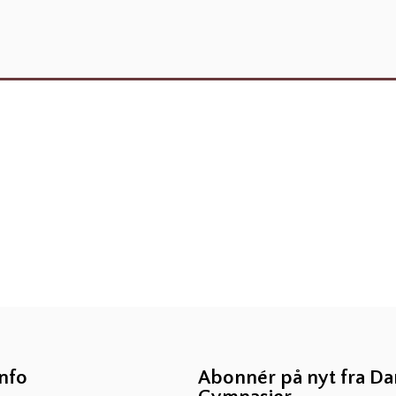
info
Abonnér på nyt fra D