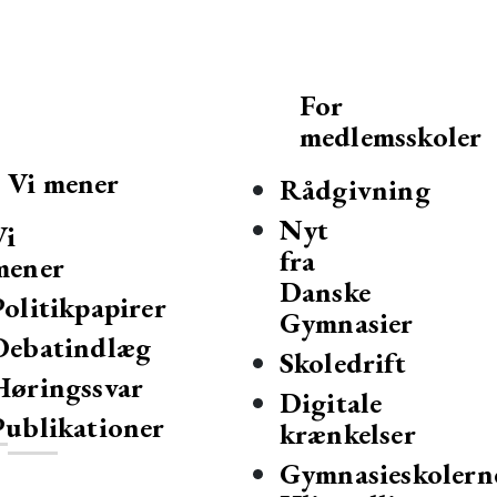
For
medlemsskoler
Vi mener
Rådgivning
Nyt
Vi
fra
mener
Danske
Politikpapirer
Gymnasier
Debatindlæg
mnasier og hf-kurser i Danmark.
Skoledrift
Høringssvar
Digitale
Publikationer
krænkelser
Gymnasieskolern