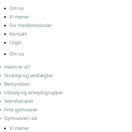
Om os
Vi mener
For medlemsskoler
Kontakt
Login
Om os
Hvem er vi?
Strategi og vedtægter
Bestyrelsen
Udvalg og arbejdsgrupper
Sekretariatet
Find gymnasier
Gymnasiet i tal
Vi mener