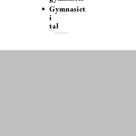
Gymnasiet
i
tal