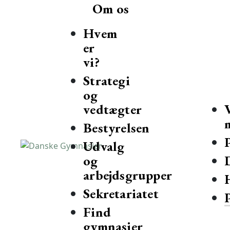
Om os
Hvem
er
vi?
Strategi
og
vedtægter
Bestyrelsen
Udvalg
og
Danske Gymnasier
Danske Gymnasier er interesseorganisation for de almene gy
arbejdsgrupper
Sekretariatet
Find
gymnasier