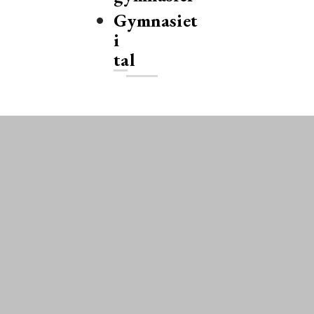
Gymnasiet
i
tal