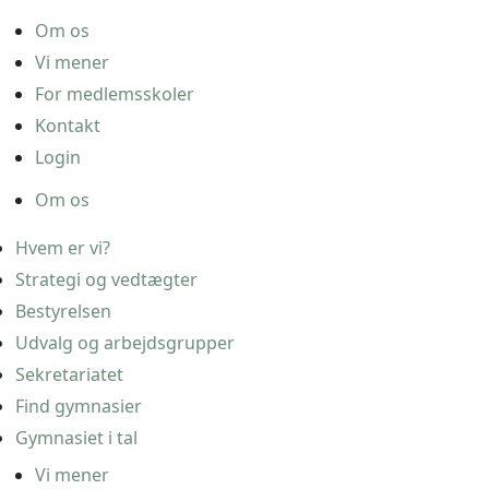
Om os
Vi mener
For medlemsskoler
Kontakt
Login
Om os
Hvem er vi?
Strategi og vedtægter
Bestyrelsen
Udvalg og arbejdsgrupper
Sekretariatet
Find gymnasier
Gymnasiet i tal
Vi mener