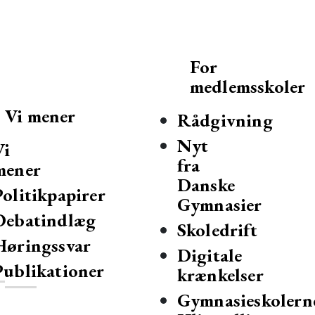
For
medlemsskoler
Vi mener
Rådgivning
Nyt
Vi
fra
mener
Danske
Politikpapirer
Gymnasier
Debatindlæg
mnasier og hf-kurser i Danmark.
Skoledrift
Høringssvar
Digitale
Publikationer
krænkelser
Gymnasieskolern