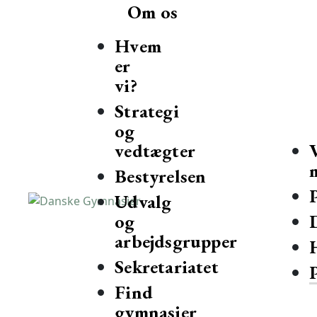
Om os
Hvem
er
vi?
Strategi
og
vedtægter
Bestyrelsen
Udvalg
og
Danske Gymnasier
Danske Gymnasier er interesseorganisation for de almene gy
arbejdsgrupper
Sekretariatet
Find
gymnasier