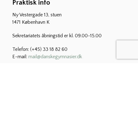
Praktisk info
Ny Vestergade 13, stuen
1471 København K
Sekretariatets åbningstid er kl. 09.00-15.00
Telefon: (+45) 33 18 82 60
E-mail:
mail@danskegymnasier.dk
CVR: 29 26 00 44
Abonnér på nyt fra Danske
Gymnasier
Vi udsender hver uge ”Nyt fra Danske Gymnasier” med
relevante nyheder for de gymnasiale uddannelser,
herunder nyt fra Børne- og Undervisningsministeriet og
foreningens kommende kurser og arrangementer.