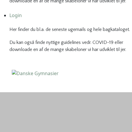
downloade en af de mange skabeloner vi har udviklet til jer.
Login
Her finder du bl.a. de seneste ugemails og hele bagkataloget.
Du kan også finde nyttige guidelines vedr. COVID-19 eller
downloade en af de mange skabeloner vi har udviklet til jer.
Danske Gymnasier
Danske Gymnasier er interesseorganisation for de almene
gymnasier og hf-kurser i Danmark.