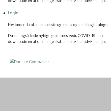
downloade en af de mange skabeloner vi har udviklet til jer.
Login
Her finder du bl.a. de seneste ugemails og hele bagkataloget.
Du kan også finde nyttige guidelines vedr. COVID-19 eller
downloade en af de mange skabeloner vi har udviklet til jer.
Danske Gymnasier
Danske Gymnasier er interesseorganisation for de almene
gymnasier og hf-kurser i Danmark.