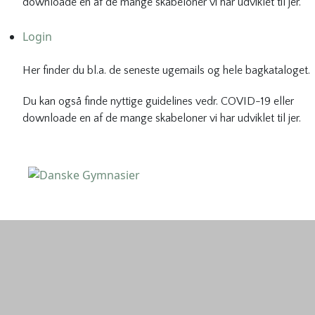
downloade en af de mange skabeloner vi har udviklet til jer.
Login
Her finder du bl.a. de seneste ugemails og hele bagkataloget.
Du kan også finde nyttige guidelines vedr. COVID-19 eller
downloade en af de mange skabeloner vi har udviklet til jer.
Danske Gymnasier
Danske Gymnasier er interesseorganisation for de almene
gymnasier og hf-kurser i Danmark.