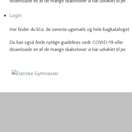
downloade en af de mange skabeloner vi har udviklet til jer.
Login
Her finder du bl.a. de seneste ugemails og hele bagkataloget.
Du kan også finde nyttige guidelines vedr. COVID-19 eller
downloade en af de mange skabeloner vi har udviklet til jer.
Danske Gymnasier
Danske Gymnasier er interesseorganisation for de almene
gymnasier og hf-kurser i Danmark.