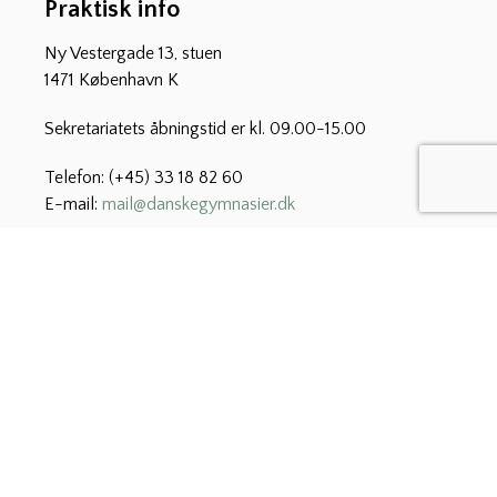
Praktisk info
Ny Vestergade 13, stuen
1471 København K
Sekretariatets åbningstid er kl. 09.00-15.00
Telefon: (+45) 33 18 82 60
E-mail:
mail@danskegymnasier.dk
CVR: 29 26 00 44
Abonnér på nyt fra Danske
Gymnasier
Vi udsender hver uge ”Nyt fra Danske Gymnasier” med
relevante nyheder for de gymnasiale uddannelser,
herunder nyt fra Børne- og Undervisningsministeriet og
foreningens kommende kurser og arrangementer.