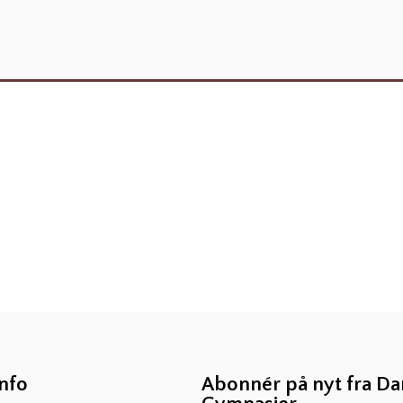
info
Abonnér på nyt fra D