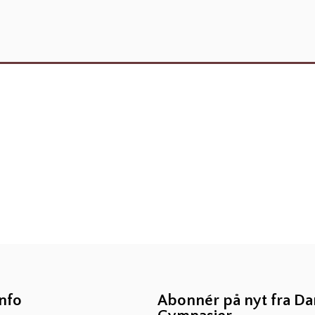
info
Abonnér på nyt fra D