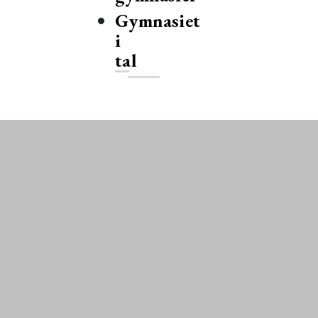
Gymnasiet
i
tal