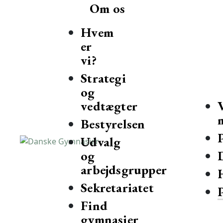
Om os
Hvem
er
vi?
Strategi
og
vedtægter
Bestyrelsen
Udvalg
og
Danske Gymnasier
Danske Gymnasier er interesseorganisation for de almene gy
arbejdsgrupper
Sekretariatet
Find
gymnasier