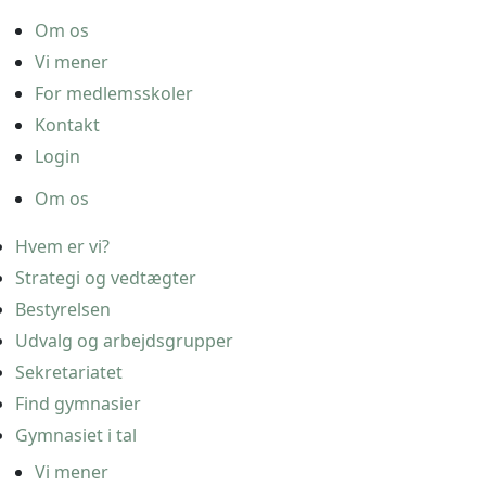
Om os
Vi mener
For medlemsskoler
Kontakt
Login
Om os
Hvem er vi?
Strategi og vedtægter
Bestyrelsen
Udvalg og arbejdsgrupper
Sekretariatet
Find gymnasier
Gymnasiet i tal
Vi mener