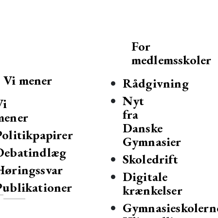
For
medlemsskoler
Vi mener
Rådgivning
Nyt
Vi
fra
mener
Danske
Politikpapirer
Gymnasier
Debatindlæg
mnasier og hf-kurser i Danmark.
Skoledrift
Høringssvar
Digitale
Publikationer
krænkelser
Gymnasieskolern