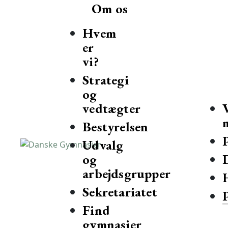
Om os
Hvem
er
vi?
Strategi
og
vedtægter
Bestyrelsen
Udvalg
og
Danske Gymnasier
Danske Gymnasier er interesseorganisation for de almene gy
arbejdsgrupper
Sekretariatet
Find
gymnasier