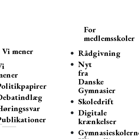
For
medlemsskoler
Vi mener
Rådgivning
Nyt
Vi
fra
mener
Danske
Politikpapirer
Gymnasier
Debatindlæg
mnasier og hf-kurser i Danmark.
Skoledrift
Høringssvar
Digitale
Publikationer
krænkelser
Gymnasieskolern