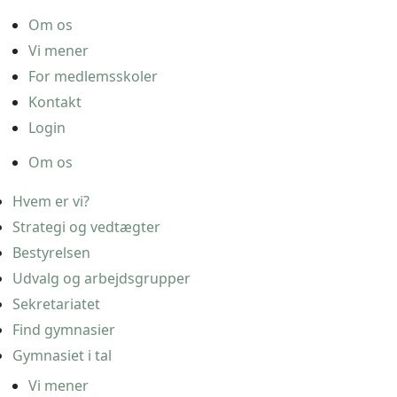
Om os
Vi mener
For medlemsskoler
Kontakt
Login
Om os
Hvem er vi?
Strategi og vedtægter
Bestyrelsen
Udvalg og arbejdsgrupper
Sekretariatet
Find gymnasier
Gymnasiet i tal
Vi mener