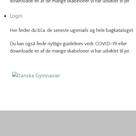
downloade en af de mange skabeloner vi har udviklet til jer.
Login
Her finder du bl.a. de seneste ugemails og hele bagkataloget.
Du kan også finde nyttige guidelines vedr. COVID-19 eller
downloade en af de mange skabeloner vi har udviklet til jer.
Danske Gymnasier
Danske Gymnasier er interesseorganisation for de almene
gymnasier og hf-kurser i Danmark.