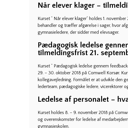
Når elever klager – tilmeld
Kurset ” Når elever klager” holdes 1. novembe
behandler og træffer afgørelse i sager, hvor af
gymnasieledere, der sidder med elevsager.
Pædagogisk ledelse gennem
tilmeldingsfrist 21. septem
Kurset ” Pædagogisk ledelse gennem feedbacks
29. – 30. oktober 2018 på Comwell Korsør. Kurs
kollegavejledning. Formålet er at udvikle den g
lederteam, pædagogiske ledere, vicerektorer og
Ledelse af personalet – hva
Kurset holdes 8. – 9. november 2018 på Comwell
og overenskomster for ledelse af medarbejdern
gymnasieskolen.