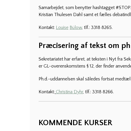
Samarbejdet, som benytter hashtagget #STOP2p
Kristian Thulesen Dahl samt et fælles debatin
Kontakt:
Louise
Bülow
,
tlf.: 3318 8265.
Præcisering af tekst om p
Sekretariatet har erfaret, at teksten i Nyt fra 
er GL-overenskomstens § 12, der finder anvende
Ph.d.-uddannelsen skal således fortsat medtælle
Kontakt:
Christina Dyhr
, tlf.: 3318 8266.
KOMMENDE KURSER