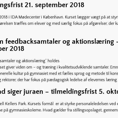
ingsfrist 21. september 2018
r 2018 i IDA Mødecenter i København. Kurset lægger vægt på at sty
gørelsen træffes om elever og med særlig fokus på afgørelser, der k
 feedbacksamtaler og aktionslæring 
ber 2018
amtaler og aktionslæring” holdes
et giver viden om – og træning i kvalitetsudviklende samtaler. Em
enerelle kultur på gymnasiet med et fælles sprog og metode til kons
 rektorer, der har fokus på pædagogisk ledelse af elevernes læring
d siger juraen – tilmeldingsfrist 5. ok
 Kellers Park. Kursets formål er at styrke personaleledelsen ved et
e på gymnasieskolerne. Hvad gælder fra stillingsopslaget, gennem