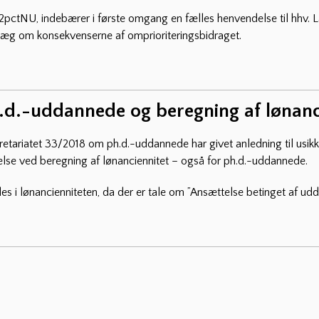
ctNU, indebærer i første omgang en fælles henvendelse til hhv. L
dlæg om konsekvenserne af omprioriteringsbidraget.
h.d.-uddannede og beregning af lønanc
Sekretariatet 33/2018 om ph.d.-uddannede har givet anledning til usikk
lse ved beregning af lønanciennitet – også for ph.d.-uddannede.
s i lønancienniteten, da der er tale om ”Ansættelse betinget af udd