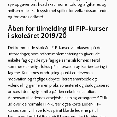
syv opgaver om, hvad skat, moms, told og afgifter er, og
hvilken rolle skattesystemet spiller for velfærdssamfundet
og for vores adfærd.
Åben for tilmelding til FIP-kurser
i skoleåret 2019/20
Det kommende skoleårs FIP-kurser vil fokusere på de
udfordringer, som reformimplementeringen giver i de
enkelte fag og i de nye faglige samspilsformer. Hertil
kommer et særligt fokus på innovation og karrierelæring i
fagene. Kursernes omdrejningspunkt er elevernes
motivation og faglige udbytte, lærersamarbejde og
videndeling gennem en praksisorienteret og dialogbaseret
proces i det faglige miljø på den enkelte institution.
Af hensyn til ledernes arbejdsbelastning arrangerer STUK
ud over de normale FIP-kurser også korte Leder-FIP-
kurser, som vil have fokus på at klæde lederne på til
faglige og fagdidaktiske udviklingssamtaler i forbindelse