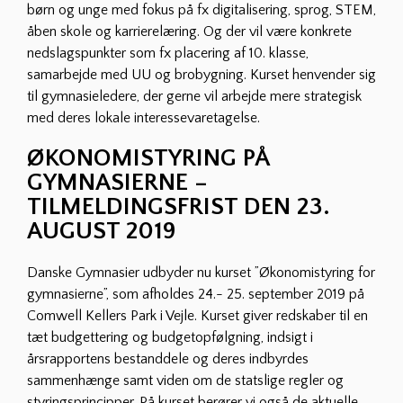
børn og unge med fokus på fx digitalisering, sprog, STEM,
åben skole og karrierelæring. Og der vil være konkrete
nedslagspunkter som fx placering af 10. klasse,
samarbejde med UU og brobygning. Kurset henvender sig
til gymnasieledere, der gerne vil arbejde mere strategisk
med deres lokale interessevaretagelse.
ØKONOMISTYRING PÅ
GYMNASIERNE –
TILMELDINGSFRIST DEN 23.
AUGUST 2019
Danske Gymnasier udbyder nu kurset ”Økonomistyring for
gymnasierne”, som afholdes 24.- 25. september 2019 på
Comwell Kellers Park i Vejle. Kurset giver redskaber til en
tæt budgettering og budgetopfølgning, indsigt i
årsrapportens bestanddele og deres indbyrdes
sammenhænge samt viden om de statslige regler og
styringsprincipper. På kurset berører vi også de aktuelle