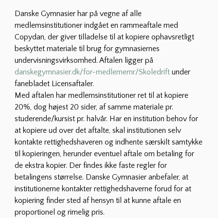
Danske Gymnasier har på vegne af alle
medlemsinstitutioner indgået en rammeaftale med
Copydan, der giver tilladelse til at kopiere ophavsretligt
beskyttet materiale til brug for gymnasiernes
undervisningsvirksomhed. Aftalen ligger på
danskegymnasier.dk/for-medlememr/Skoledrift
under
fanebladet Licensaftaler.
Med aftalen har medlemsinstitutioner ret til at kopiere
20%, dog højest 20 sider, af samme materiale pr.
studerende/kursist pr. halvår. Har en institution behov for
at kopiere ud over det aftalte, skal institutionen selv
kontakte rettighedshaveren og indhente særskilt samtykke
til kopieringen, herunder eventuel aftale om betaling for
de ekstra kopier. Der findes ikke faste regler for
betalingens størrelse. Danske Gymnasier anbefaler, at
institutionerne kontakter rettighedshaverne forud for at
kopiering finder sted af hensyn til at kunne aftale en
proportionel og rimelig pris.