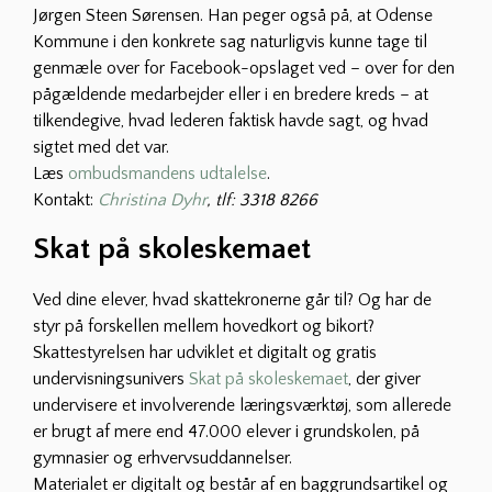
Jørgen Steen Sørensen. Han peger også på, at Odense
Kommune i den konkrete sag naturligvis kunne tage til
genmæle over for Facebook-opslaget ved – over for den
pågældende medarbejder eller i en bredere kreds – at
tilkendegive, hvad lederen faktisk havde sagt, og hvad
sigtet med det var.
Læs
ombudsmandens udtalelse
.
Kontakt:
Christina Dyhr
, tlf: 3318 8266
Skat på skoleskemaet
Ved dine elever, hvad skattekronerne går til? Og har de
styr på forskellen mellem hovedkort og bikort?
Skattestyrelsen har udviklet et digitalt og gratis
undervisningsunivers
Skat på skoleskemaet
, der giver
undervisere et involverende læringsværktøj, som allerede
er brugt af mere end 47.000 elever i grundskolen, på
gymnasier og erhvervsuddannelser.
Materialet er digitalt og består af en baggrundsartikel og