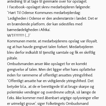
anledning til at tage til genmæle over for opslaget.
I Facebook-opslaget skrev medarbejderen følgende:
”Hørt Til Odense Kommunes medarbejderdag:
’Ledigheden i Odense er den andenstørste i landet. Det er
en brændende platform, der kan sidestilles med
børnedødeligheden i Afrika’.
WTF?????? (…)”
Kommunen mente, at medarbejderens opslag var illoyalt,
og at hun havde gengivet talen forkert. Medarbejderen
blev derfor indkaldt til tjenstlig samtale og fik en skriftlig
påtale.
Ombudsmanden anser ikke opslaget for en korrekt
gengivelse af talen. Men det ligger efter hans opfattelse
inden for rammerne af offentligt ansattes ytringsfrihed.
”Offentligt ansatte har en vidtgående ytringsfrihed. Det
betyder bl.a., at de er berettigede til at bruge skarpe og
polemiske vendinger og overdrevne udtryk, så længe de
f.eks. ikke kommer med åbenbart urigtige oplysninger eller
er urimeligt grove”, siger Folketingets Ombudsmand