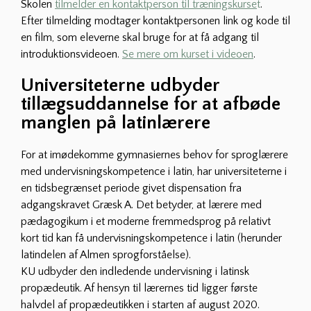
Skolen
tilmelder en kontaktperson til træningskurse
t
.
Efter tilmelding modtager kontaktpersonen link og kode til
en film, som eleverne skal bruge for at få adgang til
introduktionsvideoen.
Se mere om kurset i videoen
.
Universiteterne udbyder
tillægsuddannelse for at afbøde
manglen på latinlærere
For at imødekomme gymnasiernes behov for sproglærere
med undervisningskompetence i latin, har universiteterne i
en tidsbegrænset periode givet dispensation fra
adgangskravet Græsk A. Det betyder, at lærere med
pædagogikum i et moderne fremmedsprog på relativt
kort tid kan få undervisningskompetence i latin (herunder
latindelen af Almen sprogforståelse).
KU udbyder den indledende undervisning i latinsk
propædeutik. Af hensyn til lærernes tid ligger første
halvdel af propædeutikken i starten af august 2020.