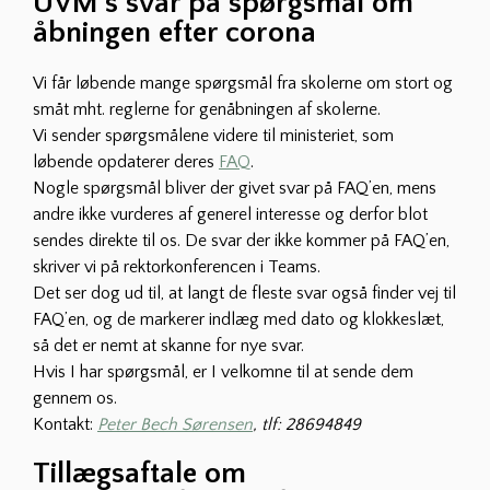
UVM’s svar på spørgsmål om
åbningen efter corona
Vi får løbende mange spørgsmål fra skolerne om stort og
småt mht. reglerne for genåbningen af skolerne.
Vi sender spørgsmålene videre til ministeriet, som
løbende opdaterer deres
FAQ
.
Nogle spørgsmål bliver der givet svar på FAQ’en, mens
andre ikke vurderes af generel interesse og derfor blot
sendes direkte til os. De svar der ikke kommer på FAQ’en,
skriver vi på rektorkonferencen i Teams.
Det ser dog ud til, at langt de fleste svar også finder vej til
FAQ’en, og de markerer indlæg med dato og klokkeslæt,
så det er nemt at skanne for nye svar.
Hvis I har spørgsmål, er I velkomne til at sende dem
gennem os.
Kontakt:
Peter Bech Sørensen
, tlf: 28694849
Tillægsaftale om