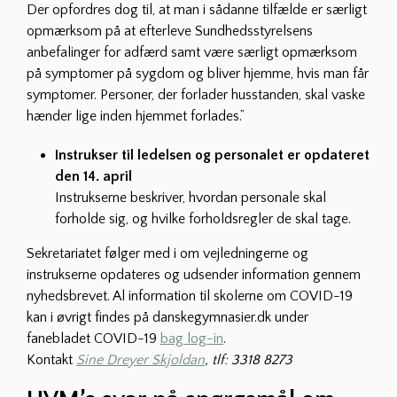
Der opfordres dog til, at man i sådanne tilfælde er særligt
opmærksom på at efterleve Sundhedsstyrelsens
anbefalinger for adfærd samt være særligt opmærksom
på symptomer på sygdom og bliver hjemme, hvis man får
symptomer. Personer, der forlader husstanden, skal vaske
hænder lige inden hjemmet forlades.”
Instrukser til ledelsen og personalet er opdateret
den 14. april
Instrukserne beskriver, hvordan personale skal
forholde sig, og hvilke forholdsregler de skal tage.
Sekretariatet følger med i om vejledningerne og
instrukserne opdateres og udsender information gennem
nyhedsbrevet. Al information til skolerne om COVID-19
kan i øvrigt findes på danskegymnasier.dk under
fanebladet COVID-19
bag log-in
.
Kontakt
Sine Dreyer Skjoldan
, tlf: 3318 8273