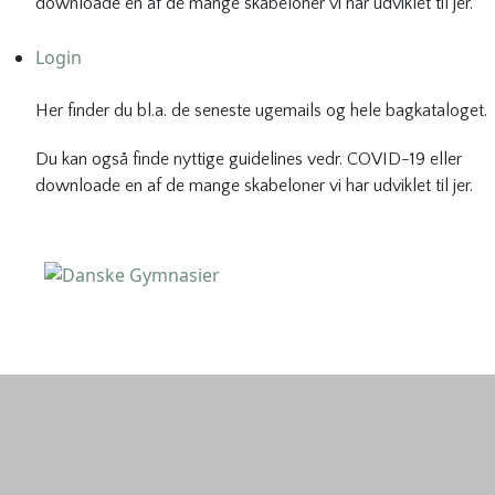
downloade en af de mange skabeloner vi har udviklet til jer.
Login
Her finder du bl.a. de seneste ugemails og hele bagkataloget.
Du kan også finde nyttige guidelines vedr. COVID-19 eller
downloade en af de mange skabeloner vi har udviklet til jer.
Danske Gymnasier
Danske Gymnasier er interesseorganisation for de almene
gymnasier og hf-kurser i Danmark.