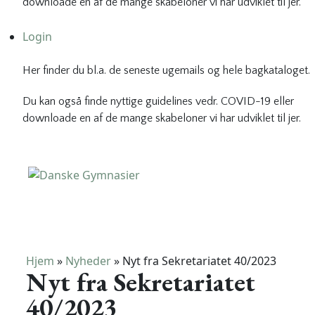
downloade en af de mange skabeloner vi har udviklet til jer.
Login
Her finder du bl.a. de seneste ugemails og hele bagkataloget.
Du kan også finde nyttige guidelines vedr. COVID-19 eller
downloade en af de mange skabeloner vi har udviklet til jer.
Danske Gymnasier
Danske Gymnasier er interesseorganisation for de almene
gymnasier og hf-kurser i Danmark.
Hjem
»
Nyheder
»
Nyt fra Sekretariatet 40/2023
Nyt fra Sekretariatet
40/2023