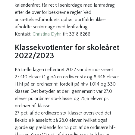
kalenderåret, får ret til seniordage med lønfradrag
efter de ovenfor beskrevne regler. Ved
ansættelsesforholdets ophør, bortfalder ikke-
afholdte seniordage med lønfradrag.
Kontakt:
Christina Dyhr
, tlf: 3318 8266
Klassekvotienter for skoleåret
2022/2023
På tælledagen i efteråret 2022 var der indskrevet
27.410 elever i 1.g på en ordinær stx og 8.446 elever
i 1.hf på en ordinær hf, fordelt på hhv. 1.014 og 330
klasser. Det betyder, at der i gennemsnit var 27,0
elever pr. ordinær stx-klasse, og 25,6 elever pr.
ordinær hf-klasse.
27 pct. af de ordinære stx-klasser overskred det
fleksible klasseloft på 28,0 elever, hvilket også
gjorde sig gældende for 13 pct. af de ordinære hf-
klasser. Knap 10 pct. af de ordinære stx-klasser