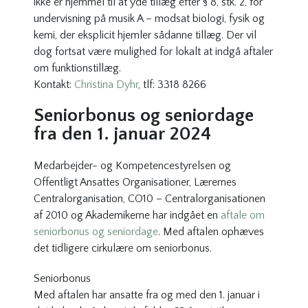
ikke er hjemmel til at yde tillæg efter § 8, stk. 2, for
undervisning på musik A – modsat biologi, fysik og
kemi, der eksplicit hjemler sådanne tillæg. Der vil
dog fortsat være mulighed for lokalt at indgå aftaler
om funktionstillæg.
Kontakt:
Christina Dyhr
, tlf: 3318 8266
Seniorbonus og seniordage
fra den 1. januar 2024
Medarbejder- og Kompetencestyrelsen og
Offentligt Ansattes Organisationer, Lærernes
Centralorganisation, CO10 – Centralorganisationen
af 2010 og Akademikerne har indgået en
aftale om
seniorbonus og seniordage
. Med aftalen ophæves
det tidligere cirkulære om seniorbonus.
Seniorbonus
Med aftalen har ansatte fra og med den 1. januar i