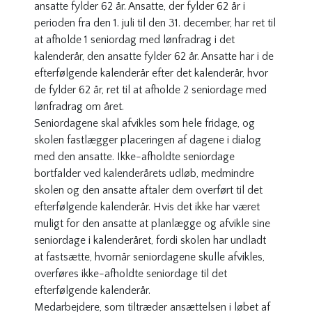
ansatte fylder 62 år. Ansatte, der fylder 62 år i
perioden fra den 1. juli til den 31. december, har ret til
at afholde 1 seniordag med lønfradrag i det
kalenderår, den ansatte fylder 62 år. Ansatte har i de
efterfølgende kalenderår efter det kalenderår, hvor
de fylder 62 år, ret til at afholde 2 seniordage med
lønfradrag om året.
Seniordagene skal afvikles som hele fridage, og
skolen fastlægger placeringen af dagene i dialog
med den ansatte. Ikke-afholdte seniordage
bortfalder ved kalenderårets udløb, medmindre
skolen og den ansatte aftaler dem overført til det
efterfølgende kalenderår. Hvis det ikke har været
muligt for den ansatte at planlægge og afvikle sine
seniordage i kalenderåret, fordi skolen har undladt
at fastsætte, hvornår seniordagene skulle afvikles,
overføres ikke-afholdte seniordage til det
efterfølgende kalenderår.
Medarbejdere, som tiltræder ansættelsen i løbet af