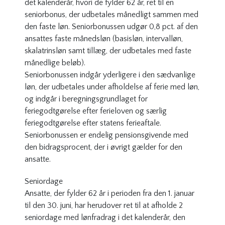
det kalenderår, hvori de fylder 62 år, ret til en
seniorbonus, der udbetales månedligt sammen med
den faste løn. Seniorbonussen udgør 0,8 pct. af den
ansattes faste månedsløn (basisløn, intervalløn,
skalatrinsløn samt tillæg, der udbetales med faste
månedlige beløb).
Seniorbonussen indgår yderligere i den sædvanlige
løn, der udbetales under afholdelse af ferie med løn,
og indgår i beregningsgrundlaget for
feriegodtgørelse efter ferieloven og særlig
feriegodtgørelse efter statens ferieaftale.
Seniorbonussen er endelig pensionsgivende med
den bidragsprocent, der i øvrigt gælder for den
ansatte.
Seniordage
Ansatte, der fylder 62 år i perioden fra den 1. januar
til den 30. juni, har herudover ret til at afholde 2
seniordage med lønfradrag i det kalenderår, den