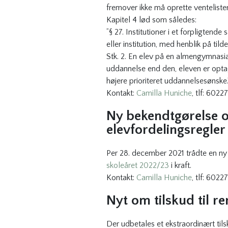
fremover ikke må oprette venteliste
Kapitel 4 lød som således:
”§ 27. Institutioner i et forpligten
eller institution, med henblik på tild
Stk. 2. En elev på en almengymnasial
uddannelse end den, eleven er optage
højere prioriteret uddannelsesønske.
Kontakt:
Camilla Huniche
, tlf: 6022
Ny bekendtgørelse om
elevfordelingsregler
Per 28. december 2021 trådte en n
skoleåret 2022/23
i kraft.
Kontakt:
Camilla Huniche
, tlf: 6022
Nyt om tilskud til r
Der udbetales et ekstraordinært tilsk