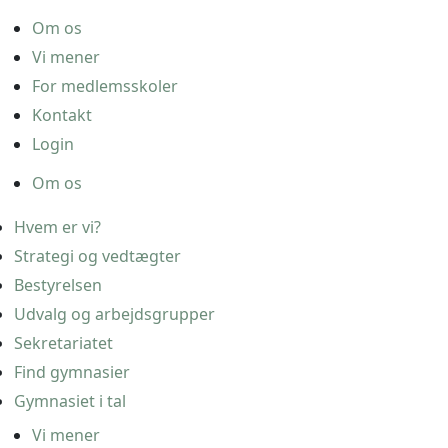
Om os
Vi mener
For medlemsskoler
Kontakt
Login
Om os
Hvem er vi?
Strategi og vedtægter
Bestyrelsen
Udvalg og arbejdsgrupper
Sekretariatet
Find gymnasier
Gymnasiet i tal
Vi mener