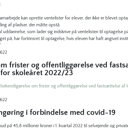
r.
de samarbejde kan oprette ventelister for elever, der ikke er blevet 
eling af pladser, der måtte opstå.
 uddannelse, som lader sig indskrive på ventelisten til optagelse på 
t på, har fortrinsret til optagelse, hvis eleven har haft angivet ins
”
7622
 frister og offentliggørelse ved fastsæ
 for skoleåret 2022/23
y
bekendtgørelse om frister og offentliggørelse ved fastsættelse af l
7622
engøring i forbindelse med covid-19
ud på 45,8 millioner kroner i 1. kvartal 2022 til selvejende og priva