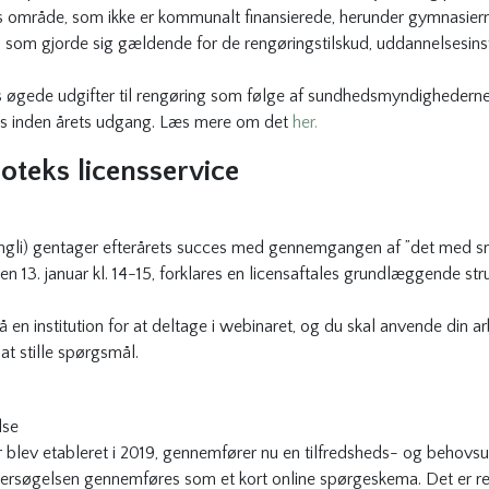
s område, som ikke er kommunalt finansierede, herunder gymnasier
r, som gjorde sig gældende for de rengøringstilskud, uddannelsesin
s øgede udgifter til rengøring som følge af sundhedsmyndighederne
les inden årets udgang. Læs mere om det
her.
ioteks licensservice
Ungli) gentager efterårets succes med gennemgangen af ”det med små
n 13. januar kl. 14-15, forklares en licensaftales grundlæggende stru
 en institution for at deltage i webinaret, og du skal anvende din a
 at stille spørgsmål.
lse
er blev etableret i 2019, gennemfører nu en tilfredsheds- og behovsun
dersøgelsen gennemføres som et kort online spørgeskema. Det er rel