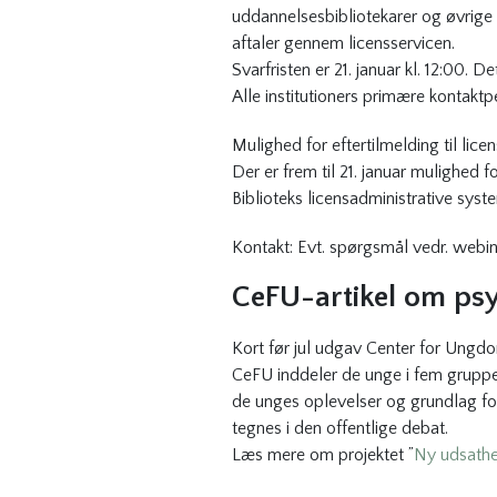
uddannelsesbibliotekarer og øvrige a
aftaler gennem licensservicen.
Svarfristen er 21. januar kl. 12:00. 
Alle institutioners primære kontaktper
Mulighed for eftertilmelding til lice
Der er frem til 21. januar mulighed f
Biblioteks licensadministrative syst
Kontakt: Evt. spørgsmål vedr. webin
CeFU-artikel om psy
Kort før jul udgav Center for Ungd
CeFU inddeler de unge i fem grupper 
de unges oplevelser og grundlag for 
tegnes i den offentlige debat.
Læs mere om projektet ”
Ny udsath