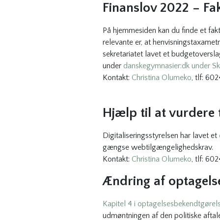
Finanslov 2022 – F
På hjemmesiden kan du finde et fak
relevante er, at henvisningstaxamet
sekretariatet lavet et budgetoversl
under
danskegymnasier:dk under Sko
Kontakt:
Christina Olumeko
, tlf: 60
Hjælp til at vurder
Digitaliseringsstyrelsen har lavet et
gængse webtilgængelighedskrav.
Kontakt:
Christina Olumeko
, tlf: 60
Ændring af optagel
Kapitel 4 i optagelsesbekendtgørel
udmøntningen af den politiske aftal