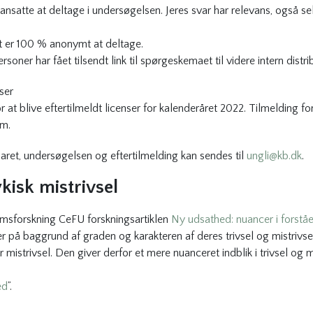
nsatte at deltage i undersøgelsen. Jeres svar har relevans, også selv
Det er 100 % anonymt at deltage.
soner har fået tilsendt link til spørgeskemaet til videre intern distri
nser
or at blive eftertilmeldt licenser for kalenderåret 2022. Tilmelding 
em.
aret, undersøgelsen og eftertilmelding kan sendes til
ungli@kb.dk
.
kisk mistrivsel
omsforskning CeFU forskningsartiklen
Ny udsathed: nuancer i forståel
på baggrund af graden og karakteren af deres trivsel og mistrivsel.
mistrivsel. Den giver derfor et mere nuanceret indblik i trivsel og m
ed
”.