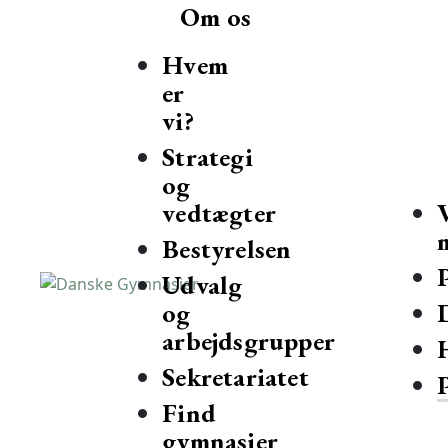
Om os
Hvem
er
vi?
Strategi
og
vedtægter
Bestyrelsen
Udvalg
og
Danske Gymnasier
Danske Gymnasier er interesseorganisation for de almene gy
arbejdsgrupper
Sekretariatet
Find
gymnasier