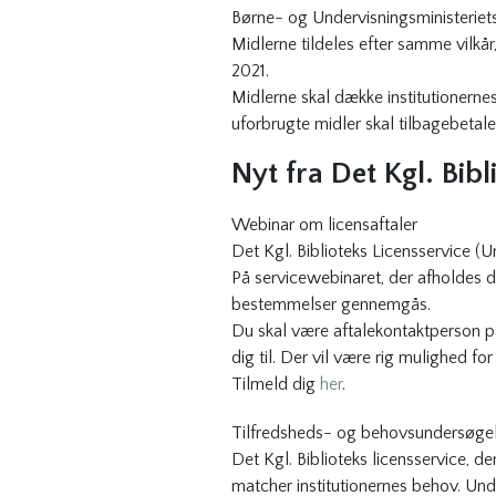
Børne- og Undervisningsministeriet
Midlerne tildeles efter samme vilkå
2021.
Midlerne skal dække institutionerne
uforbrugte midler skal tilbagebeta
Nyt fra Det Kgl. Bibl
Webinar om licensaftaler
Det Kgl. Biblioteks Licensservice (
På servicewebinaret, der afholdes de
bestemmelser gennemgås.
Du skal være aftalekontaktperson på
dig til. Der vil være rig mulighed for
Tilmeld dig
her
.
Tilfredsheds- og behovsundersøge
Det Kgl. Biblioteks licensservice, d
matcher institutionernes behov. Un