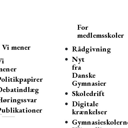
For
medlemsskoler
Vi mener
Rådgivning
Nyt
Vi
fra
mener
Danske
Politikpapirer
Gymnasier
Debatindlæg
mnasier og hf-kurser i Danmark.
Skoledrift
Høringssvar
Digitale
Publikationer
krænkelser
Gymnasieskolern