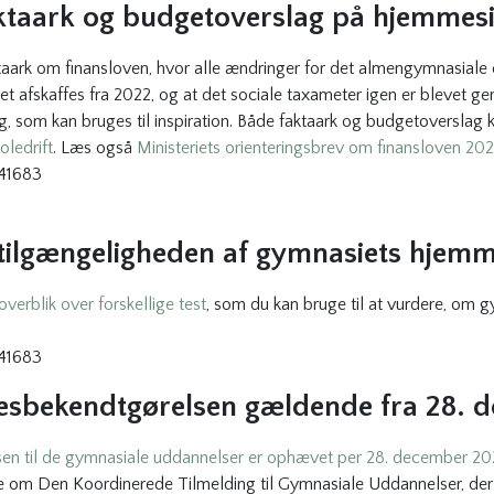
aktaark og budgetoverslag på hjemmes
taark om finansloven, hvor alle ændringer for det almengymnasiale
ret afskaffes fra 2022, og at det sociale taxameter igen er blevet 
ag, som kan bruges til inspiration. Både faktaark og budgetoverslag
ledrift
. Læs også
Ministeriets orienteringsbrev om finansloven 20
241683
e tilgængeligheden af gymnasiets hjem
overblik over forskellige test
, som du kan bruge til at vurdere, om
241683
sesbekendtgørelsen gældende fra 28. 
sen til de gymnasiale uddannelser er ophævet per 28. december 20
e om Den Koordinerede Tilmelding til Gymnasiale Uddannelser, der bl