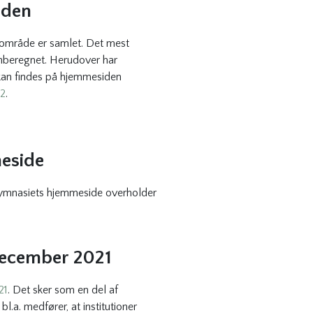
iden
 område er samlet. Det mest
genberegnet. Herudover har
 kan findes på hjemmesiden
22
.
meside
 gymnasiets hjemmeside overholder
december 2021
21
. Det sker som en del af
.a. medfører, at institutioner