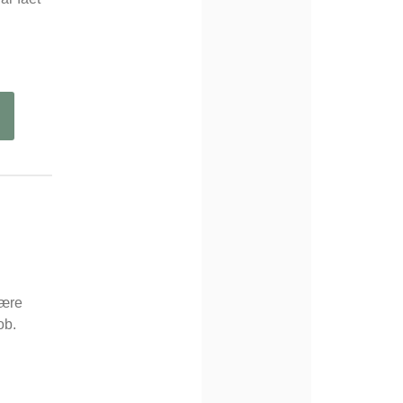
nære
ob.