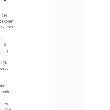
 der
ndskolen
seskurser
s
e at
gi og
2024.
eåret
å man
densdele
ljen,
ar fået