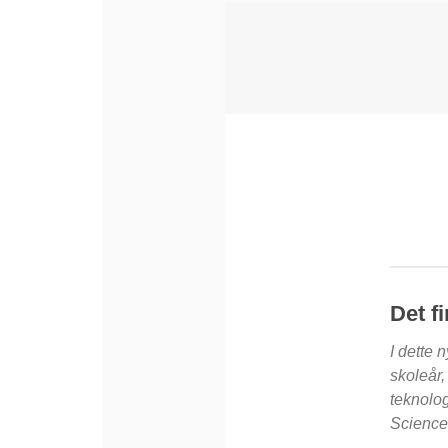
Det f
I dette
skoleår,
teknolo
Science