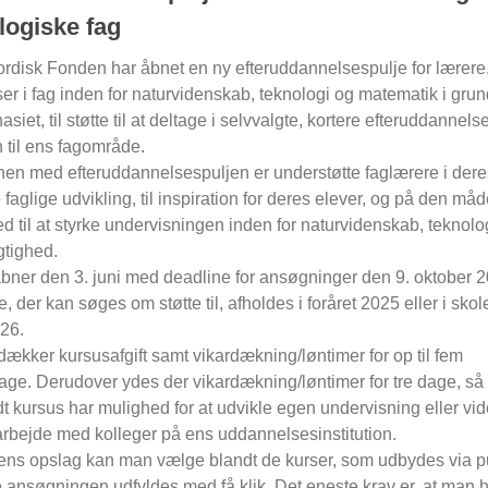
logiske fag
rdisk Fonden har åbnet en ny efteruddannelsespulje for lærere,
er i fag inden for naturvidenskab, teknologi og matematik i gru
siet, til støtte til at deltage i selvvalgte, kortere efteruddannel
on til ens fagområde.
nen med efteruddannelsespuljen er understøtte faglærere i dere
faglige udvikling, til inspiration for deres elever, og på den måd
 til at styrke undervisningen inden for naturvidenskab, teknolo
tighed.
bner den 3. juni med deadline for ansøgninger den 9. oktober 
, der kan søges om støtte til, afholdes i foråret 2025 eller i skol
026.
dækker kursusafgift samt vikardækning/løntimer for op til fem
age. Derudover ydes der vikardækning/løntimer for tre dage, s
dt kursus har mulighed for at udvikle egen undervisning eller vi
rbejde med kolleger på ens uddannelsesinstitution.
ens opslag kan man vælge blandt de kurser, som udbydes via pu
 ansøgningen udfyldes med få klik. Det eneste krav er, at man h