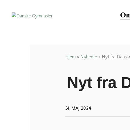
Om
Danske Gymnasier
Danske Gymnasier er interesseorganisation for
de almene gymnasier og hf-kurser i Danmark.
Hjem
»
Nyheder
»
Nyt fra Dansk
Nyt fra
31. MAJ 2024