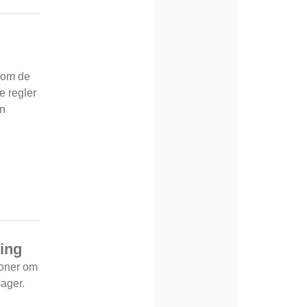
 om de
e regler
en
ing
soner om
ager.