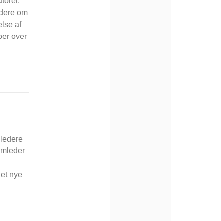
torer,
edere om
lse af
ber over
 ledere
emleder
det nye