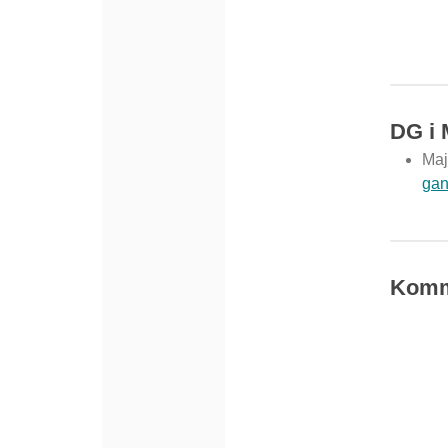
DG i 
Maj
gan
Komm