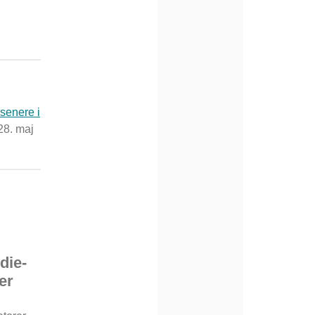
senere i
28. maj
die-
er