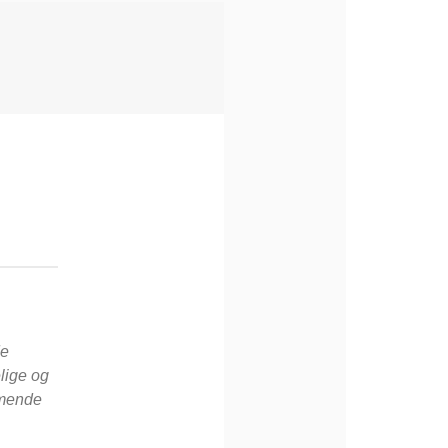
de
lige og
mmende