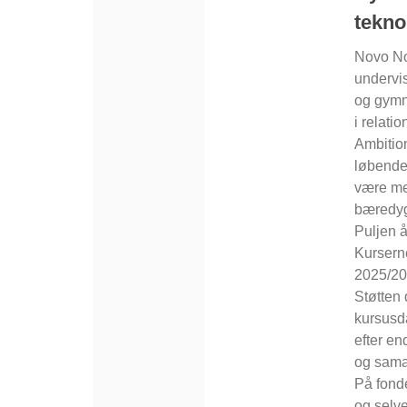
tekno
Novo No
undervis
og gymna
i relati
Ambitio
løbende 
være med
bæredyg
Puljen å
Kurserne
2025/2
Støtten 
kursusd
efter en
og sama
På fond
og selve