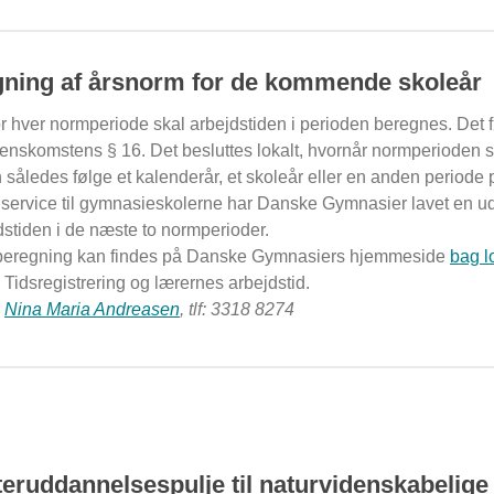
ning af årsnorm for de kommende skoleår
r hver normperiode skal arbejdstiden i perioden beregnes. Det f
nskomstens § 16. Det besluttes lokalt, hvornår normperioden st
således følge et kalenderår, et skoleår eller en anden periode p
service til gymnasieskolerne har Danske Gymnasier lavet en u
dstiden i de næste to normperioder.
eregning kan findes på Danske Gymnasiers hjemmeside
bag l
idsregistrering og lærernes arbejdstid.
:
Nina Maria Andreasen
, tlf: 3318 8274
teruddannelsespulje til naturvidenskabelige