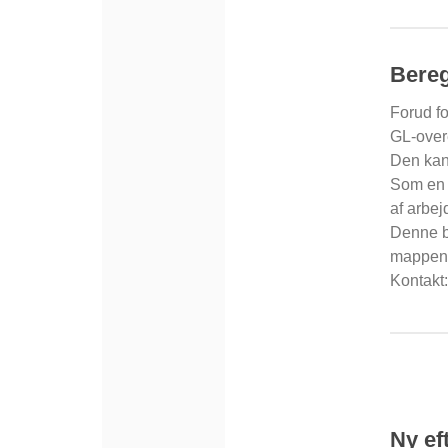
Bereg
Forud fo
GL-overe
Den kan 
Som en 
af arbej
Denne b
mappen T
Kontakt
Ny ef