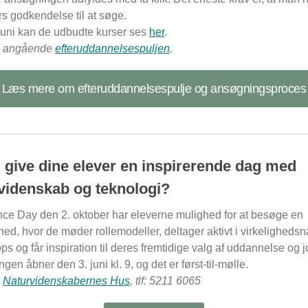
rs godkendelse til at søge.
 juni kan de udbudte kurser ses
her
.
:
angående
efteruddannelsespuljen
.
Læs mere om efteruddannelsespulje og ansøgningsproces
u give dine elever en inspirerende dag med
videnskab og teknologi?
nce Day den 2. oktober har eleverne mulighed for at besøge en
ed, hvor de møder rollemodeller, deltager aktivt i virkeligheds
s og får inspiration til deres fremtidige valg af uddannelse og j
ngen åbner den 3. juni kl. 9, og det er først-til-mølle.
:
Naturvidenskabernes Hus
, tlf: 5211 6065