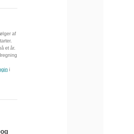
ølger af
arter.
å et år.
dregning
ogin
i
 og