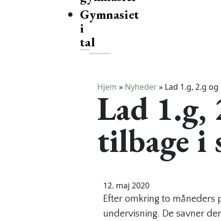
Gymnasiet
i
tal
Hjem
»
Nyheder
»
Lad 1.g, 2.g og
Lad 1.g,
tilbage i 
12. maj 2020
Efter omkring to måneders p
undervisning. De savner der