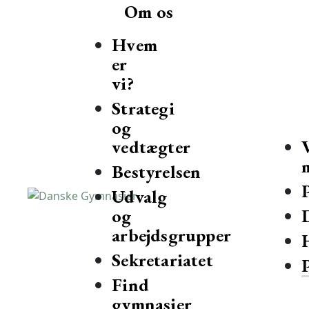
Om os
Hvem
er
vi?
Strategi
og
vedtægter
Bestyrelsen
Udvalg
og
Danske Gymnasier
Danske Gymnasier er interesseorganisation for de almene gy
arbejdsgrupper
Sekretariatet
Find
gymnasier