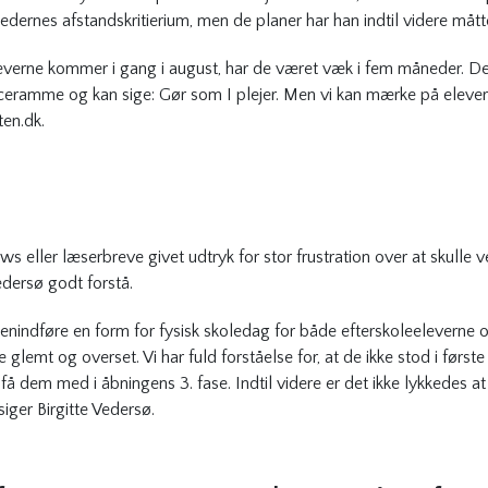
rnes afstandskritierium, men de planer har han indtil videre mått
leverne kommer i gang i august, har de været væk i fem måneder. Den 
ceramme og kan sige: Gør som I plejer. Men vi kan mærke på elever
ten.dk.
iews eller læserbreve givet udtryk for stor frustration over at skulle
Vedersø godt forstå.
genindføre en form for fysisk skoledag for både efterskoleeleverne og
e glemt og overset. Vi har fuld forståelse for, at de ikke stod i først
å dem med i åbningens 3. fase. Indtil videre er det ikke lykkedes at
siger Birgitte Vedersø.