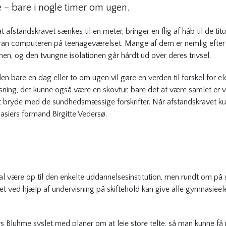
 – bare i nogle timer om ugen.
fstandskravet sænkes til en meter, bringer en flig af håb til de titu
ran computeren på teenageværelset. Mange af dem er nemlig efter
en, og den tvungne isolationen går hårdt ud over deres trivsel.
kolen bare en dag eller to om ugen vil gøre en verden til forskel for 
sning, det kunne også være en skovtur, bare det at være samlet er v
t bryde med de sundhedsmæssige forskrifter. Når afstandskravet kun 
asiers formand Birgitte Vedersø.
al være op til den enkelte uddannelsesinstitution, men rundt om på
 ved hjælp af undervisning på skiftehold kan give alle gymnasieele
Bluhme syslet med planer om at leje store telte, så man kunne få pla