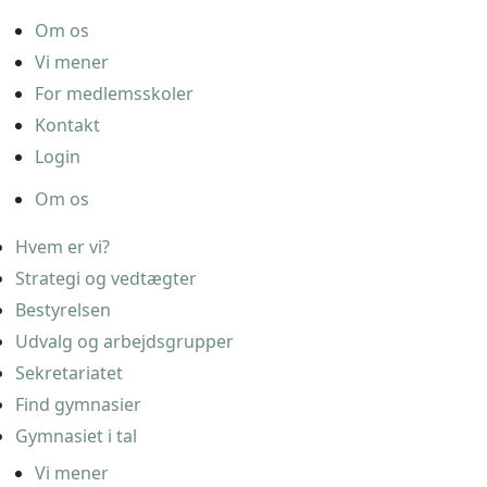
Om os
Vi mener
For medlemsskoler
Kontakt
Login
Om os
Hvem er vi?
Strategi og vedtægter
Bestyrelsen
Udvalg og arbejdsgrupper
Sekretariatet
Find gymnasier
Gymnasiet i tal
Vi mener