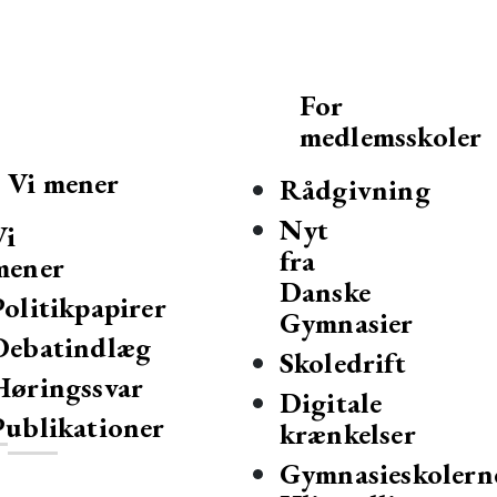
For
medlemsskoler
Vi mener
Rådgivning
Nyt
Vi
fra
mener
Danske
Politikpapirer
Gymnasier
Debatindlæg
mnasier og hf-kurser i Danmark.
Skoledrift
Høringssvar
Digitale
Publikationer
krænkelser
Gymnasieskolern