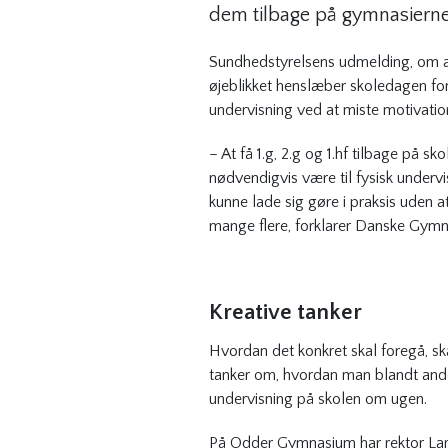
dem tilbage på gymnasierne
Sundhedstyrelsens udmelding, om at a
øjeblikket henslæber skoledagen fo
undervisning ved at miste motivation
– At få 1.g, 2.g og 1.hf tilbage på s
nødvendigvis være til fysisk undervi
kunne lade sig gøre i praksis uden a
mange flere, forklarer Danske Gymn
Kreative tanker
Hvordan det konkret skal foregå, sk
tanker om, hvordan man blandt andet
undervisning på skolen om ugen.
På Odder Gymnasium har rektor Lars 