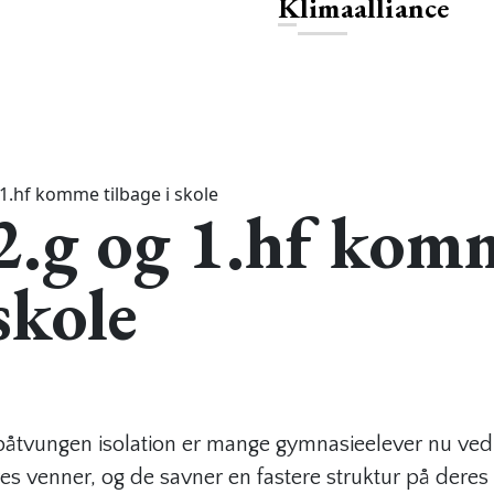
Klimaalliance
 1.hf komme tilbage i skole
 2.g og 1.hf kom
skole
åtvungen isolation er mange gymnasieelever nu ved at
es venner, og de savner en fastere struktur på deres 