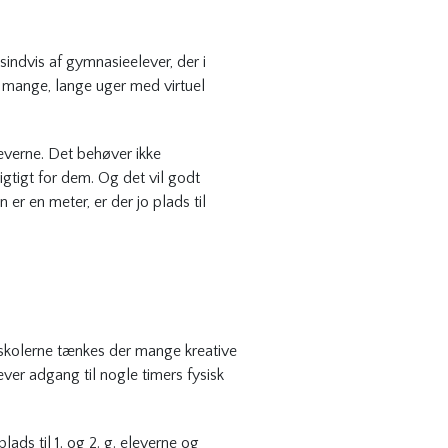
sindvis af gymnasieelever, der i
 mange, lange uger med virtuel
eleverne. Det behøver ikke
igtigt for dem. Og det vil godt
er en meter, er der jo plads til
 skolerne tænkes der mange kreative
ver adgang til nogle timers fysisk
ds til 1. og 2. g. eleverne og