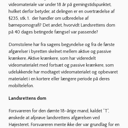
videomateriale var under 18 år på gerningstidspunktet,
hvilket derfor betyder, at delingen er en overtrædelse af
§235, stk. 1. der handler om udbredelse af
børnepornografi? Det andet, hvorvidt Landsrettens dom
på 40 dages betingede fængsel var passende?
Domstolene har fra sagens begyndelse og fra de første
afgørelser i byretten skelnet mellem aktive og passive
krænkere. Aktive krænkere, som har videredelt
videomaterialet med fortsæt og passive krænkere, som
udelukkende har modtaget videomaterialet og opbevaret
materialet i en kortere eller længere periode på deres
mobiltelefon.
Landsrettens dom
Forsvareren for den dømte 18-årige mand, kaldet ”T”,
ønskede at afprøve landsrettens afgørelsen ved
Højesteret. Forsvareren mente ikke der var grundlag for en