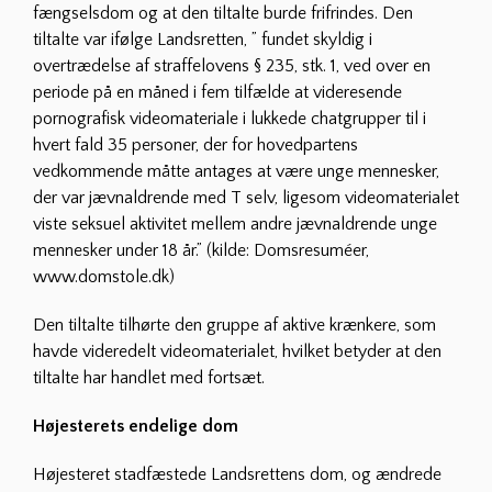
fængselsdom og at den tiltalte burde frifrindes. Den
tiltalte var ifølge Landsretten, ” fundet skyldig i
overtrædelse af straffelovens § 235, stk. 1, ved over en
periode på en måned i fem tilfælde at videresende
pornografisk videomateriale i lukkede chatgrupper til i
hvert fald 35 personer, der for hovedpartens
vedkommende måtte antages at være unge mennesker,
der var jævnaldrende med T selv, ligesom videomaterialet
viste seksuel aktivitet mellem andre jævnaldrende unge
mennesker under 18 år.” (kilde: Domsresuméer,
www.domstole.dk)
Den tiltalte tilhørte den gruppe af aktive krænkere, som
havde videredelt videomaterialet, hvilket betyder at den
tiltalte har handlet med fortsæt.
Højesterets endelige dom
Højesteret stadfæstede Landsrettens dom, og ændrede