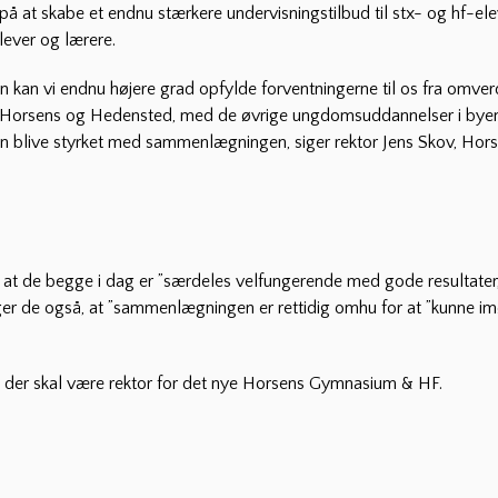
å at skabe et endnu stærkere undervisningstilbud til stx- og hf-el
lever og lærere.
an vi endnu højere grad opfylde forventningerne til os fra omverde
 Horsens og Hedensted, med de øvrige ungdomsuddannelser i byen
 kun blive styrket med sammenlægningen, siger rektor Jens Skov, Ho
t de begge i dag er ”særdeles velfungerende med gode resultater,
er de også, at ”sammenlægningen er rettidig omhu for at ”kunne i
m der skal være rektor for det nye Horsens Gymnasium & HF.