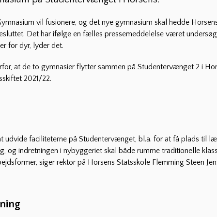
ymnasium vil fusionere, og det nye gymnasium skal hedde Horsen
besluttet. Det har ifølge en fælles pressemeddelelse været undersø
 for dyr, lyder det.
r, at de to gymnasier flytter sammen på Studentervænget 2 i Horse
sskiftet 2021/22.
at udvide faciliteterne på Studentervænget, bl.a. for at få plads til læ
ag, og indretningen i nybyggeriet skal både rumme traditionelle klas
ejdsformer, siger rektor på Horsens Statsskole Flemming Steen Jens
ning