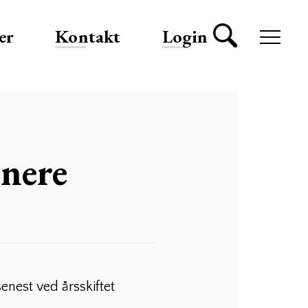
er
Kontakt
Login
onere
enest ved årsskiftet