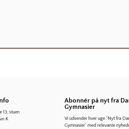
info
Abonnér på nyt fra D
Gymnasier
 13, stuen
Vi udsender hver uge ”Nyt fra Da
vn K
Gymnasier” med relevante nyhede