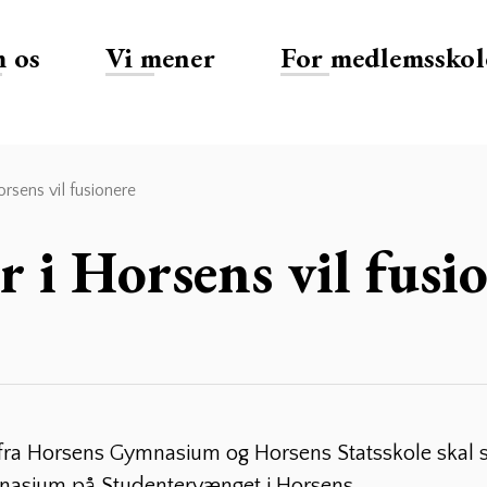
 os
Vi mener
For medlemsskol
rsens vil fusionere
 i Horsens vil fusi
e fra Horsens Gymnasium og Horsens Statsskole skal s
nasium på Studentervænget i Horsens.