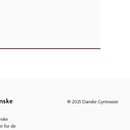
anske
© 2021 Danske Gymnasier
nske
r for de