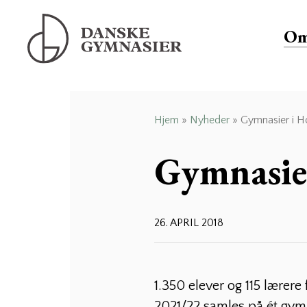
Om
Danske Gymnasier
Danske Gymnasier er interesseorganisation for
de almene gymnasier og hf-kurser i Danmark.
Hjem
»
Nyheder
»
Gymnasier i Ho
Gymnasier
26. APRIL 2018
1.350 elever og 115 lærer
2021/22 samles på ét gym