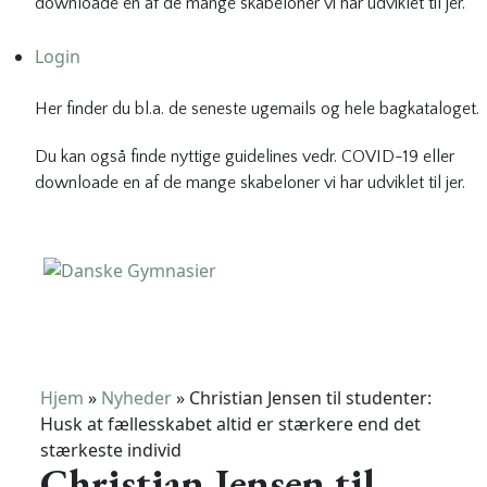
downloade en af de mange skabeloner vi har udviklet til jer.
Login
Her finder du bl.a. de seneste ugemails og hele bagkataloget.
Du kan også finde nyttige guidelines vedr. COVID-19 eller
downloade en af de mange skabeloner vi har udviklet til jer.
Danske Gymnasier
Danske Gymnasier er interesseorganisation for de almene
gymnasier og hf-kurser i Danmark.
Hjem
»
Nyheder
»
Christian Jensen til studenter:
Husk at fællesskabet altid er stærkere end det
stærkeste individ
Christian Jensen til