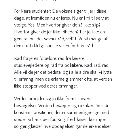
For kære studenter: De voksne siger til jer i disse
dage, at fremtiden nu er jeres. Nu er I fri til selv at
vælge. Yes. Men hvorfor giver de så ikke slip?
Hvorfor giver de jer ikke friheden? I er jo ikke en
generation, der savner råd, vel? I får så mange af
dem, at I dårligt kan se vejen for bare råd.
Råd fra jeres forældre, råd fra lærere,
studievejledere og råd fra politikere. Råd, råd, råd.
Alle vil de jer det bedste, og i alle aldre skal vi lytte
til erfaring, men de erfarne glemmer ofte, at verden
ikke stopper ved deres erfaringer.
Verden arbejder sig jo ikke frem i lineære
bevægelser. Verden bevæger sig cirkulært. Vi står
konstant i positioner, der er sammenlignelige med
steder, vi har stået før. Krig, fred, kriser, løsninger,
sorger, glæder, nye opdagelser, gamle erkendelser.